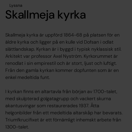
Lyssna
Skallmeja kyrka
Skallmeja kyrka är uppförd 1864-68 på platsen för en
äldre kyrka och ligger på en kulle vid Dofsan i odlat
slättlandskap. Kyrkan är i byggd i typisk nyklassisk stil.
Arkitekt var professor Axel Nyström. Kyrkorummet är
renodlat i sin empirestil och är stort, ljust och luftigt.
Från den gamla kyrkan kommer dopfunten som är en
enkel medeltida funt.
I kyrkan finns en altartavla från början av 1700-talet,
med skulpterad golgatagrupp och vackert skurna
akantusvingar som restaurerades 1937. Åtta
helgonbilder från ett medeltida altarskåp har bevarats.
Triumfkrucifixet är ett förnämligt inhemskt arbete från
1300-talet.