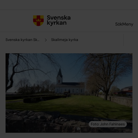
Till innehållet
Till undermeny
Sök
Meny
Svenska kyrkan Skara pastorat
Skallmeja kyrka