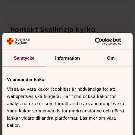
Kontakt Skallmeja kyrka
Boka dop och vigsel:
Kyrkans hus, Skara, tel. 0511-265 00
Begravning och gravar:
Samtycke
Information
Om
Kyrkogårdsförvaltningen, tel. 0511-265 40
Besöka kyrkan utanför gudstjänsttid:
Vi använder kakor
Elsa Hovmark Svensson, tel. 070-361 94 27
Vissa av våra kakor (cookies) är nödvändiga för att
webbplatsen ska fungera. Här finns också kakor för
analys och kakor som förbättrar din användarupplevelse,
samt kakor som används för marknadsföring och när vi
länkar vidare till andra plattformar. Läs mer om våra
Vill du veta mer om Skallmeja
kakor.
kyrka?