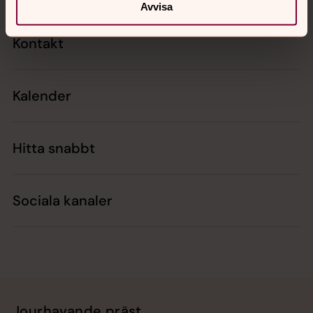
Avvisa
Kontakt
Kalender
Hitta snabbt
Sociala kanaler
Jourhavande präst