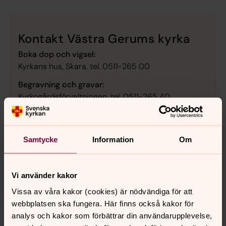
Kontakt Västra Gerums kyrka
Boka dop och vigsel:
Kyrkans hus, Skara, tel. 0511-265 00
Begravning och gravar:
Kyrkogårdsförvaltningen, tel. 0511-265 40
Besöka kyrkan utanför gudstjänsttid:
Tomas Ernås tel. 079-053 83 97
Samtycke
Information
Om
Vi använder kakor
Hitta till Västra Gerums kyrka
Vissa av våra kakor (cookies) är nödvändiga för att
webbplatsen ska fungera. Här finns också kakor för
Klicka för att hitta till Västra Gerums kyrka med
analys och kakor som förbättrar din användarupplevelse,
Google Maps.