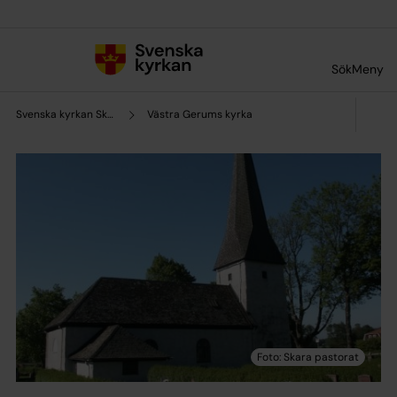
Till innehållet
Till undermeny
Sök
Meny
Svenska kyrkan Skara pastorat
Västra Gerums kyrka