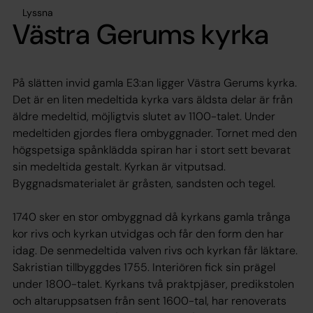
Lyssna
Västra Gerums kyrka
På slätten invid gamla E3:an ligger Västra Gerums kyrka.
Det är en liten medeltida kyrka vars äldsta delar är från
äldre medeltid, möjligtvis slutet av 1100-talet. Under
medeltiden gjordes flera ombyggnader. Tornet med den
högspetsiga spånklädda spiran har i stort sett bevarat
sin medeltida gestalt. Kyrkan är vitputsad.
Byggnadsmaterialet är gråsten, sandsten och tegel.
1740 sker en stor ombyggnad då kyrkans gamla trånga
kor rivs och kyrkan utvidgas och får den form den har
idag. De senmedeltida valven rivs och kyrkan får läktare.
Sakristian tillbyggdes 1755. Interiören fick sin prägel
under 1800-talet. Kyrkans två praktpjäser, predikstolen
och altaruppsatsen från sent 1600-tal, har renoverats