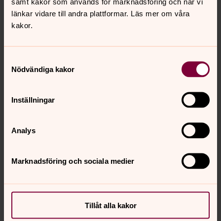
samt kakor som används för marknadsföring och när vi
länkar vidare till andra plattformar. Läs mer om våra
kakor.
Vill du veta mer om Västra
Samtyckesval
Nödvändiga kakor
Gerums kyrka?
Mer om Västra Gerums kyrka finns att läsa i
Inställningar
Riksantikvarieämbetets bebyggelseregister.
Klicka
här!
Analys
Marknadsföring och sociala medier
Senast ändrad 28 juli 2023
Synpunkter eller frågor på sidans
innehåll?
Tillåt alla kakor
skara.pastorat@svenskakyrkan.se