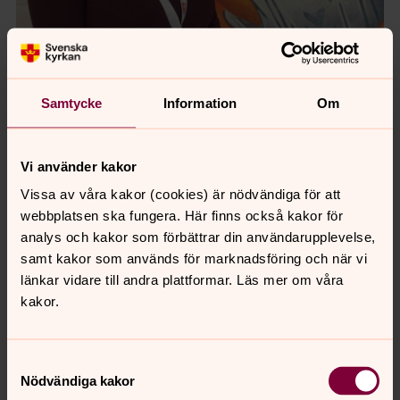
Foto: Andrea Kollmann
Jessica Moussa
Samtycke
Information
Om
Vi använder kakor
Vissa av våra kakor (cookies) är nödvändiga för att
webbplatsen ska fungera. Här finns också kakor för
analys och kakor som förbättrar din användarupplevelse,
samt kakor som används för marknadsföring och när vi
länkar vidare till andra plattformar. Läs mer om våra
kakor.
Samtyckesval
Nödvändiga kakor
Foto: Andrea Kollmann