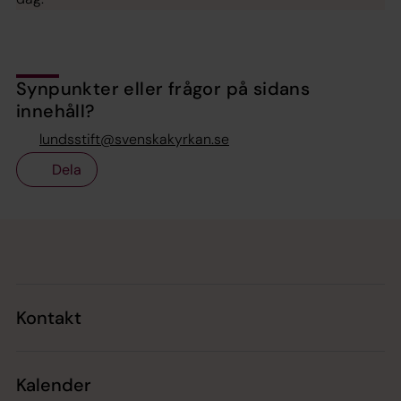
Synpunkter eller frågor på sidans
innehåll?
lundsstift@svenskakyrkan.se
Dela
Tillbaka till toppen
Tillbaka till innehållet
Kontakt
Kalender