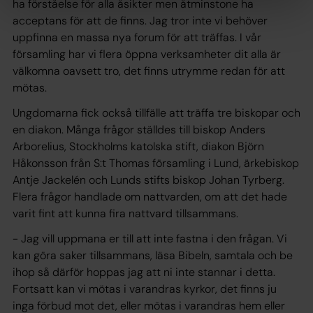
ha förståelse för alla åsikter men åtminstone ha
acceptans för att de finns. Jag tror inte vi behöver
uppfinna en massa nya forum för att träffas. I vår
församling har vi flera öppna verksamheter dit alla är
välkomna oavsett tro, det finns utrymme redan för att
mötas.
Ungdomarna fick också tillfälle att träffa tre biskopar och
en diakon. Många frågor ställdes till biskop Anders
Arborelius, Stockholms katolska stift, diakon Björn
Håkonsson från S:t Thomas församling i Lund, ärkebiskop
Antje Jackelén och Lunds stifts biskop Johan Tyrberg.
Flera frågor handlade om nattvarden, om att det hade
varit fint att kunna fira nattvard tillsammans.
- Jag vill uppmana er till att inte fastna i den frågan. Vi
kan göra saker tillsammans, läsa Bibeln, samtala och be
ihop så därför hoppas jag att ni inte stannar i detta.
Fortsatt kan vi mötas i varandras kyrkor, det finns ju
inga förbud mot det, eller mötas i varandras hem eller