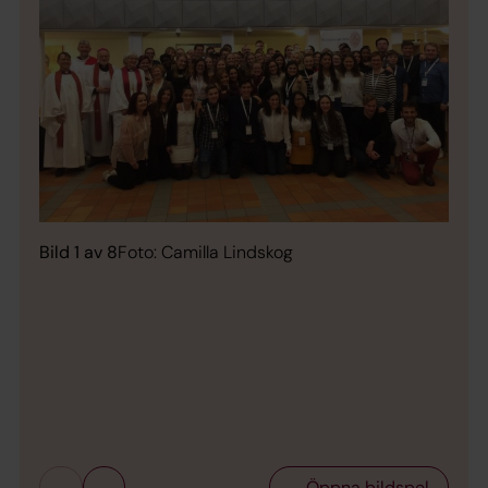
Bild 1 av 8
Foto: Camilla Lindskog
Bild 
Öppna bildspel