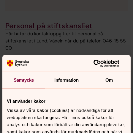
Personal på stiftskansliet
Här hittar du kontaktuppgifter till personal på
stiftskansliet i Lund. Växeln når du på telefon 046-15 55
00.
Press
Här i pressrummet finns våra pressmeddelanden och
Samtycke
Information
Om
övrigt pressmaterial. Pressekreteraren når du på 046-15
55 23 eller camilla.lindskog@svenskakyrkan.se.
Vi använder kakor
Samordnare i Lunds stift
Vissa av våra kakor (cookies) är nödvändiga för att
Här hittar du en lista på samordnare i stiftet i frågor som
webbplatsen ska fungera. Här finns också kakor för
rör beredskap, Jourhavande präst, kyrkliga förskolor,
analys och kakor som förbättrar din användarupplevelse,
Migrationsverkets förvar samt teckenspråkig kyrka.
samt kakor som används för marknadsföring och när vi