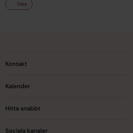
Dela
Tillbaka till toppen
Tillbaka till innehållet
Kontakt
Kalender
Hitta snabbt
Sociala kanaler