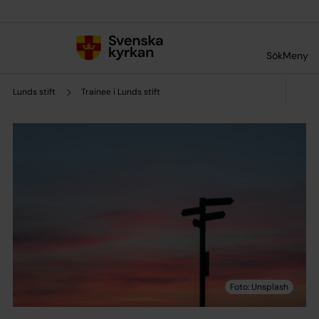
Till innehållet
Till undermeny
Sök
Meny
Lunds stift
Trainee i Lunds stift