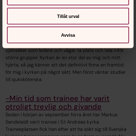
Trainee-året gav Engel mod att ta
plats
Tillåt urval
Engel Stenström, 19 år, har under 2023-2024 varit
trainee i Karlshamns församling. Praktikåret har både
Avvisa
utvecklat honom som person och gett värdefulla insikter
i hur det är att jobba i Svenska kyrkan. - Idag är jag mer
självsäker som ledare och vågar ta plats och tala inför
större grupper. Kyrkan är en stor del av mig och mitt
hjärta, så jag känner att det definitivt finns en framtid
för mig i kyrkan på något sätt. Men först väntar studier
till sjuksköterska.
-Min tid som trainee har varit
otroligt trevlig och givande
Sedan i början av september förra året har Markus
Sandstedt varit trainee i S:t Andreas kyrka.
Traineeplatsen fick han efter att ha sökt sig till Svenska