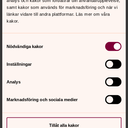
analys och kakor som förbättrar din användarupplevelse,
samt kakor som används för marknadsföring och när vi
länkar vidare till andra plattformar. Läs mer om våra
kakor.
Samtyckesval
Nödvändiga kakor
Kristina Markström
Stiftspedagog, Lunds stift
Inställningar
Direkt:
046-15 55 45
Mobil:
072- 505 55 01
kristina.markstrom@svenskakyrkan.se
E-post:
Analys
Mer om Kristina Markström
Marknadsföring och sociala medier
Avdelningen för pastoral utveckling
Tillåt alla kakor