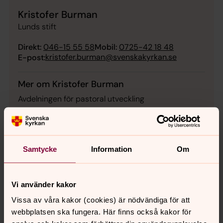
Kristofer Burman
Lunds stift
Direkt:
046-15 55 58
Mobil:
0725-42 18 48
kristofer.burman@svenskakyrkan.se
E-post:
Mer om Kristofer Burman
Avdelningen för pastoral utveckling
Samtycke
Information
Om
Vi använder kakor
Vissa av våra kakor (cookies) är nödvändiga för att
webbplatsen ska fungera. Här finns också kakor för