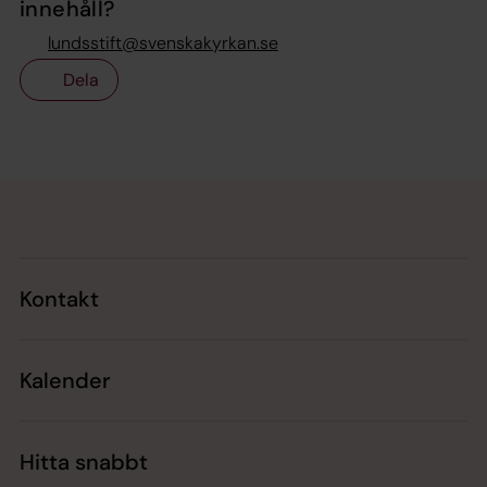
innehåll?
lundsstift@svenskakyrkan.se
Dela
Tillbaka till toppen
Tillbaka till innehållet
Kontakt
Kalender
Hitta snabbt