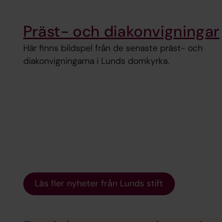
Präst- och diakonvigningar
Här finns bildspel från de senaste präst- och
diakonvigningarna i Lunds domkyrka.
Läs fler nyheter från Lunds stift