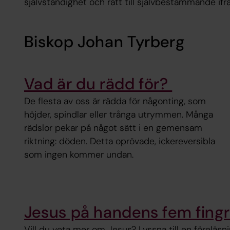
självständighet och rätt till självbestämmande ifr
Biskop Johan Tyrberg
Vad är du rädd för?
De flesta av oss är rädda för någonting, som
höjder, spindlar eller trånga utrymmen. Många
rädslor pekar på något sätt i en gemensam
riktning: döden. Detta oprövade, ickereversibla
som ingen kommer undan.
Jesus på handens fem fingr
Vill du veta mer om Jesus? Lyssna till en föreläs