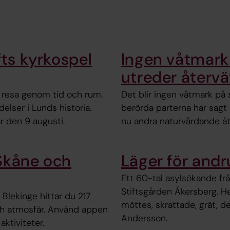
fts kyrkospel
Ingen våtmark 
utreder återvä
n resa genom tid och rum.
Det blir ingen våtmark på 
lser i Lunds historia.
berörda parterna har sagt 
 den 9 augusti.
nu andra naturvårdande åt
Skåne och
Läger för and
Ett 60-tal asylsökande frå
Stiftsgården Åkersberg. He
Blekinge hittar du 217
möttes, skrattade, grät, d
och atmosfär. Använd appen
Andersson.
aktiviteter.