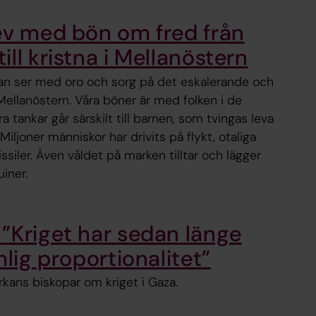
ev med bön om fred från
ll kristna i Mellanöstern
kan ser med oro och sorg på det eskalerande och
 Mellanöstern. Våra böner är med folken i de
 tankar går särskilt till barnen, som tvingas leva
ljoner människor har drivits på flykt, otaliga
siler. Även våldet på marken tilltar och lägger
iner.
”Kriget har sedan länge
mlig proportionalitet”
kans biskopar om kriget i Gaza.