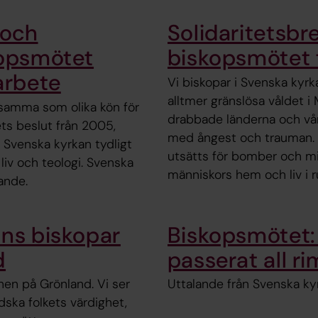
 och
Solidaritetsbr
kopsmötet
biskopsmötet ti
arbete
Vi biskopar i Svenska kyr
alltmer gränslösa våldet i
 samma som olika kön för
drabbade länderna och våra
ets beslut från 2005,
med ångest och trauman. Mi
Svenska kyrkan tydligt
utsätts för bomber och mis
liv och teologi. Svenska
människors hem och liv i ru
ande.
ans biskopar
Biskopsmötet: 
d
passerat all ri
onen på Grönland. Vi ser
Uttalande från Svenska kyr
ska folkets värdighet,