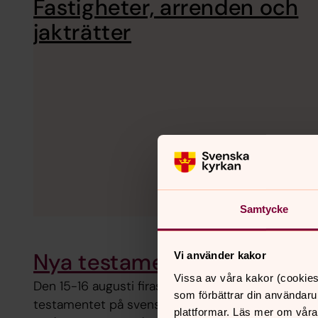
Fastigheter, arrenden och
jakträtter
Samtycke
Nya testamentet på svenska
Vi använder kakor
Vissa av våra kakor (cookies
Den 15-16 augusti firas 500-årsjubileet av den fö
som förbättrar din användaru
testamentet på svenska. Det definieras ibland s
plattformar. Läs mer om våra