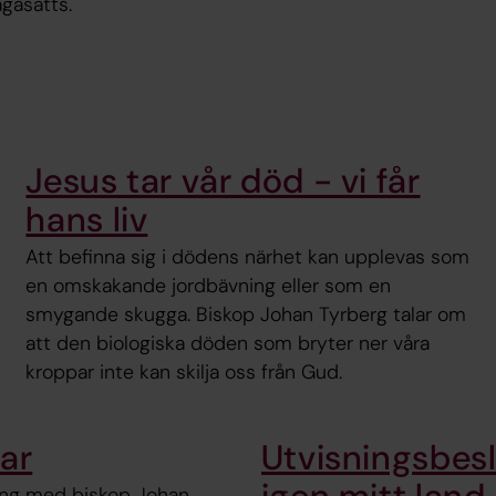
ågasätts.
Jesus tar vår död - vi får
hans liv
Att befinna sig i dödens närhet kan upplevas som
en omskakande jordbävning eller som en
smygande skugga. Biskop Johan Tyrberg talar om
att den biologiska döden som bryter ner våra
kroppar inte kan skilja oss från Gud.
ar
Utvisningsbesl
ning med biskop Johan