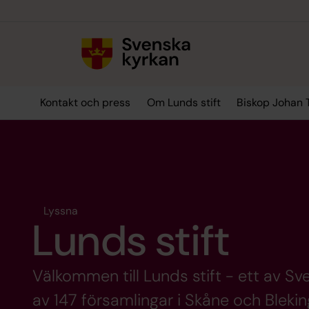
Till innehållet
Till undermeny
Kontakt och press
Om Lunds stift
Biskop Johan 
Lyssna
Lunds stift
Välkommen till Lunds stift - ett av Sve
av 147 församlingar i Skåne och Bleki