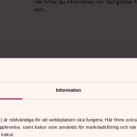
Här hittar du information om fastigheter ti
stift.
Information
 firar 500 år
Delta i Göra s
) är nödvändiga för att webbplatsen ska fungera. Här finns ocks
rsta utgåvan av Nya
Åk tillsammans med andra 
pplevelse, samt kakor som används för marknadsföring och när vi
om att även det svenska
skillnad är en nationell mö
 kakor.