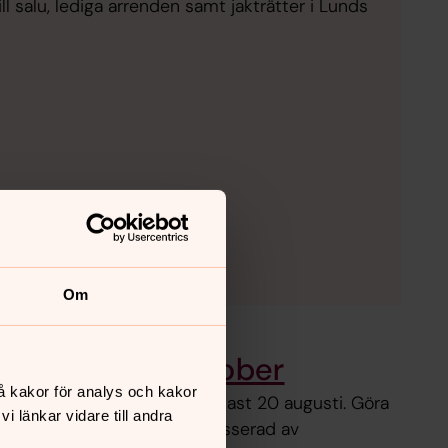
ll salu, lediga arrenden samt jakträtter i Lunds
Om
killnad 17–18 oktober
å kakor för analys och kakor
i Lunds stift. Anmäl dig senast 20 augusti. Göra
 länkar vidare till andra
tesplats för dig som är intresserad av