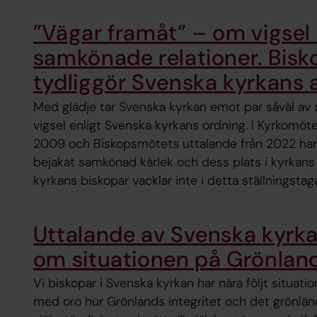
”Vägar framåt” – om vigsel
samkönade relationer. Bis
tydliggör Svenska kyrkans 
Med glädje tar Svenska kyrkan emot par såväl av
vigsel enligt Svenska kyrkans ordning. I Kyrkomöt
2009 och Biskopsmötets uttalande från 2022 har 
bejakat samkönad kärlek och dess plats i kyrkans 
kyrkans biskopar vacklar inte i detta ställningstag
Uttalande av Svenska kyrk
om situationen på Grönlan
Vi biskopar i Svenska kyrkan har nära följt situati
med oro hur Grönlands integritet och det grönländ