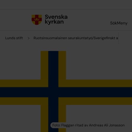
Till innehållet
Till undermeny
Sök
Meny
Lunds stift
Ruotsinsuomalainen seurakuntatyö/Sverigefinskt arbete