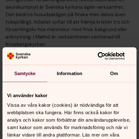
seurakuntatyö är Svenska kyrkans egen verksamhet.
Den bedrivs huvudsakligen på finska men delvis även
tvåspråkigt. Arbetet syftar till att främja kristen tro och
församlingsliv hos människor med finsk bakgrund eller
anknytning. I Malmö är verksamheten centrerad till
Kirsebergskyrkan.
Finska gruppen i Trelleborgs
församling
Samtycke
Information
Om
SUOMENKIELINEN KESKUSTELUPIIRI kokoontuu parillisina
tiistaina klo 14.00 Den finskspråkiga samtalsgruppen
samlas på tisdagar, jämna veckor kl. 14.00
Vi använder kakor
Vissa av våra kakor (cookies) är nödvändiga för att
webbplatsen ska fungera. Här finns också kakor för
Kontaktperson
analys och kakor som förbättrar din användarupplevelse,
samt kakor som används för marknadsföring och när vi
länkar vidare till andra plattformar. Läs mer om våra