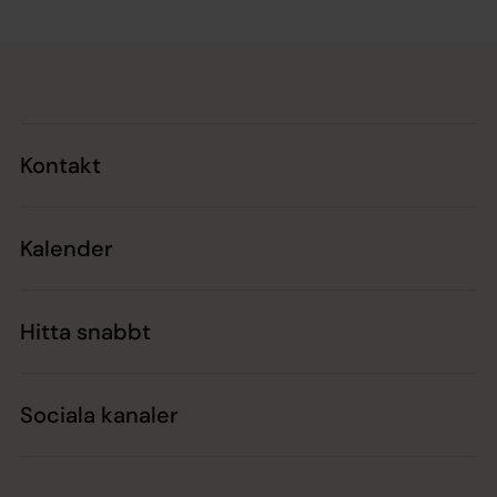
Tillbaka till toppen
Tillbaka till innehållet
Kontakt
Kalender
Hitta snabbt
Sociala kanaler