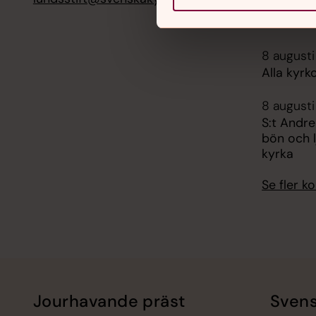
7/9, Heli
församli
8 augusti
Alla kyrk
8 augusti
S:t Andre
bön och l
kyrka
Se fler 
Jourhavande präst
Svens