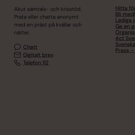
Hitta f
Akut samtals- och krisstöd.
Bli med
Prata eller chatta anonymt
Lediga 
med en präst på kvällar och
Ge en g
Organis
nätter.
Act Sve
Svenska
Chatt
Press – 
Digitalt brev
Telefon 112