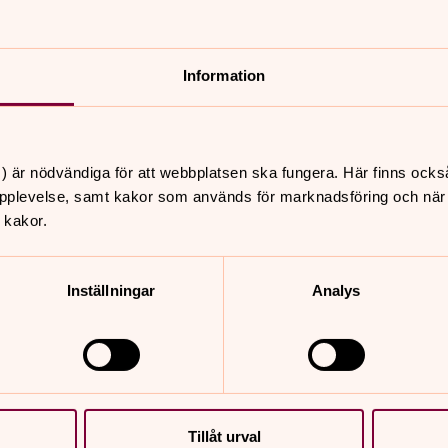
nnehåll?
Information
) är nödvändiga för att webbplatsen ska fungera. Här finns ocks
pplevelse, samt kakor som används för marknadsföring och när vi
 kakor.
er
Hitta snabbt
Inställningar
Analys
Lunds stifts pressrum
0.00
Jord, skog och fond
kapell öppet, Skillinge
Arbeta i Svenska kyrkan
Ideell
Biskop Johan Tyrberg
.00
Sidkarta
afe Stängt öppnar åter
Tillåt urval