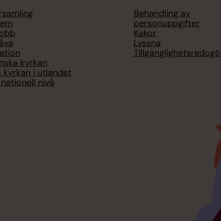
örsamling
Behandling av
lem
personuppgifter
jobb
Kakor
åva
Lyssna
ation
Tillgänglighetsredogö
nska kyrkan
 kyrkan i utlandet
nationell nivå