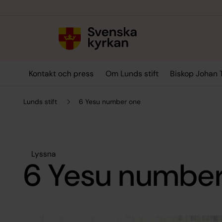
Till innehållet
Till undermeny
Kontakt och press
Om Lunds stift
Biskop Johan 
Lunds stift
6 Yesu number one
Lyssna
6 Yesu numbe