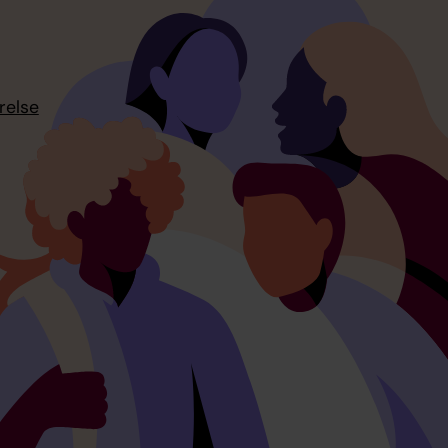
relse