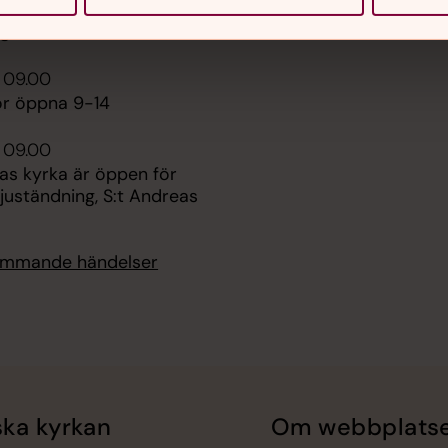
ga Trefaldighetskyrkan,
ngshem
 09.00
or öppna 9-14
 09.00
as kyrka är öppen för
juständning, S:t Andreas
kommande händelser
ka kyrkan
Om webbplats