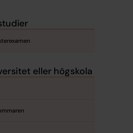
studier
asterexamen
ersitet eller högskola
 sommaren