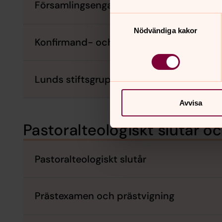
Församlingsengagemang och mentor
Samtyckesval
Nödvändiga kakor
Konfirmand- och predikoerfarenhet
Lunds stiftsgrupp
Avvisa
Pastoralteologiskt slutår o
Pastoralteologiskt slutår
Prästexamen och prästvigning