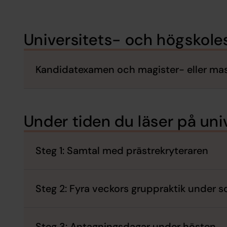
Universitets- och högskole
Kandidatexamen och magister- eller m
Under tiden du läser på univ
Steg 1: Samtal med prästrekryteraren
Steg 2: Fyra veckors gruppraktik under
Steg 3: Antagningsdagar under hösten