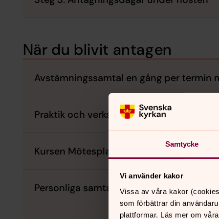
När du blivit antagen
Avstämningssamtal en gång per termin 
Praktik och verksamhetsförlagd utbildni
Samtycke
Kursen Mötesplats Stift/Student (MSS)
Vi använder kakor
Personliga samtal
Vissa av våra kakor (cookies
som förbättrar din användaru
plattformar. Läs mer om våra