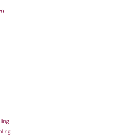
en
ling
mling