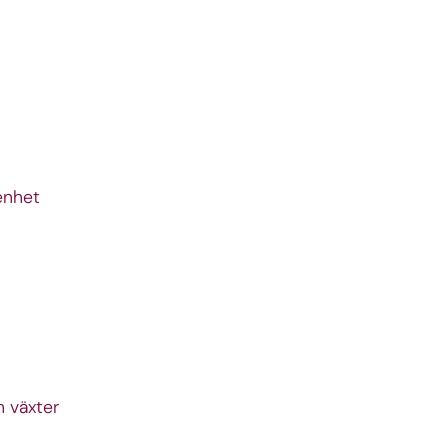
enhet
h växter