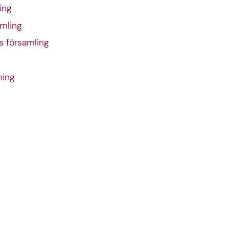
ing
amling
s församling
ning