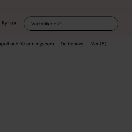
Sök
Kyrkor
Mer (5)
kapell och församlingshem
Du behövs