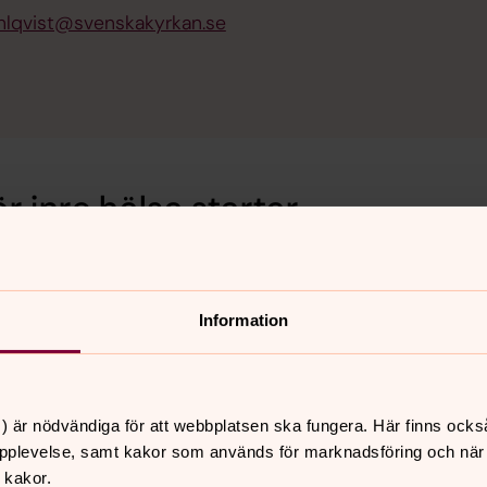
ahlqvist@svenskakyrkan.se
r inre hälsa startar
Information
årens kurser.
d?
) är nödvändiga för att webbplatsen ska fungera. Här finns ocks
n.se
eller
pplevelse, samt kakor som används för marknadsföring och när vi
 kakor.