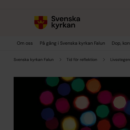
Till innehållet
Till undermeny
Om oss
På gång i Svenska kyrkan Falun
Dop, kon
Svenska kyrkan Falun
Tid för reflektion
Livsstegen 