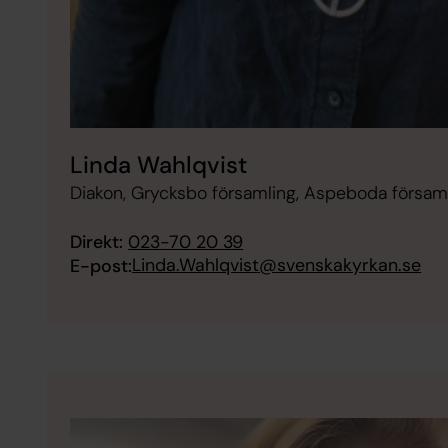
Linda Wahlqvist
Diakon, Grycksbo församling, Aspeboda församl
Direkt:
023-70 20 39
Linda.Wahlqvist@svenskakyrkan.se
E-post: