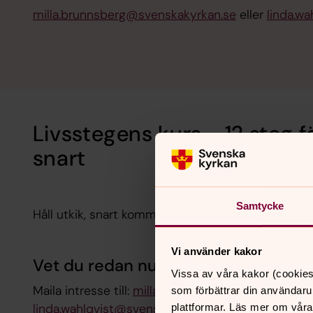
milla.brunnsberg@svenskakyrkan.se
eller
linda.w
Livsstegens kurs - 12 steg fö
snart
Samtycke
Håll utkik, snart kommer information om vintern/v
Vi använder kakor
Vet du redan nu att du är intressera
Vissa av våra kakor (cookies
Maila intresse till:
milla.brunnsberg@svenskakyrka
som förbättrar din användaru
linda.wahlqvist@svenskakyrkan.se
plattformar. Läs mer om våra