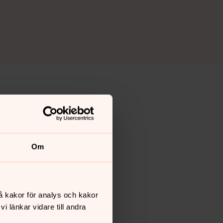
Om
å kakor för analys och kakor
 länkar vidare till andra