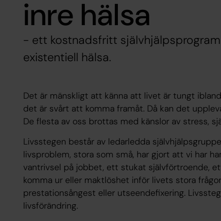
inre hälsa
- ett kostnadsfritt självhjälpsprogram
existentiell hälsa.
Det är mänskligt att känna att livet är tungt iblan
det är svårt att komma framåt. Då kan det upplev
De flesta av oss brottas med känslor av stress, sjä
Livsstegen består av ledarledda självhjälpsgrupper
livsproblem, stora som små, har gjort att vi har ham
vantrivsel på jobbet, ett stukat självförtroende, 
komma ur eller maktlöshet inför livets stora frågo
prestationsångest eller utseendefixering. Livsstege
livsförändring.