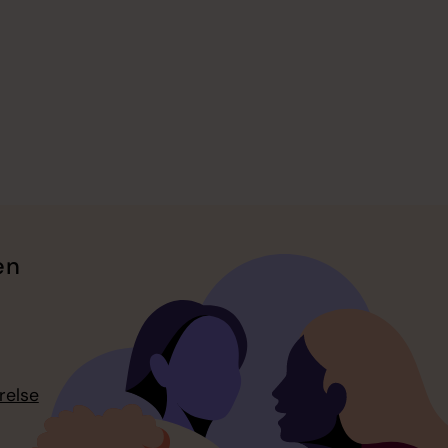
en
relse