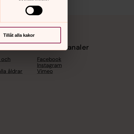
Tillåt alla kakor
Sociala kanaler
l och
Facebook
Instagram
lla åldrar
Vimeo