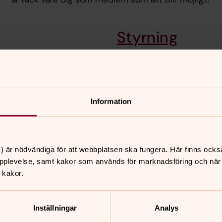
Styrning
i Falun. Vårt arbete utgår
Här hittar du information 
ållbarhet och inkludering
Vi samlar beslut, uppföljni
årsredovisningar, fonder oc
Information
nnehåll?
) är nödvändiga för att webbplatsen ska fungera. Här finns ocks
pplevelse, samt kakor som används för marknadsföring och när vi
 kakor.
Inställningar
Analys