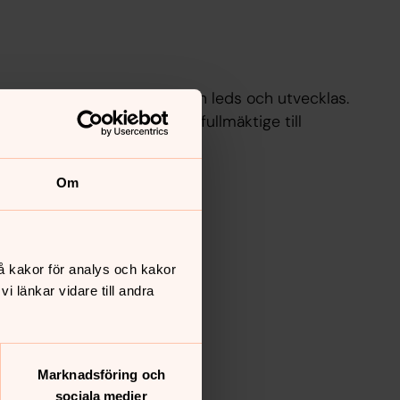
om hur Svenska kyrkan i Falun leds och utvecklas.
ng och ekonomi – från kyrkofullmäktige till
h stiftelser
Om
å kakor för analys och kakor
 länkar vidare till andra
Marknadsföring och
sociala medier