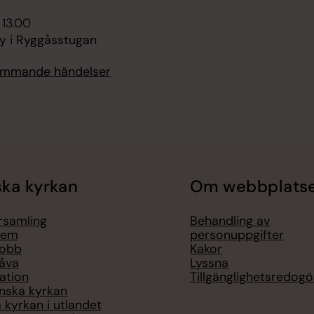
 13.00
y i Ryggåsstugan
kommande händelser
ka kyrkan
Om webbplats
örsamling
Behandling av
lem
personuppgifter
jobb
Kakor
åva
Lyssna
ation
Tillgänglighetsredogö
nska kyrkan
 kyrkan i utlandet