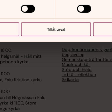
Tillåt urval
er
Hitta snabbt
Dop, konfirmation, vigse
 18.00
begravning
 helgsmål - Håll mitt
Gemenskapsträffar för a
Aspeboda kyrka
Musik och kör
Stöd och hjälp
 11.00
Tid för reflektion
Sidkarta
 Falu Kristine kyrka
 11.00
n till Högmässa i Falu
yrka kl 11.00, Stora
rgs kyrka