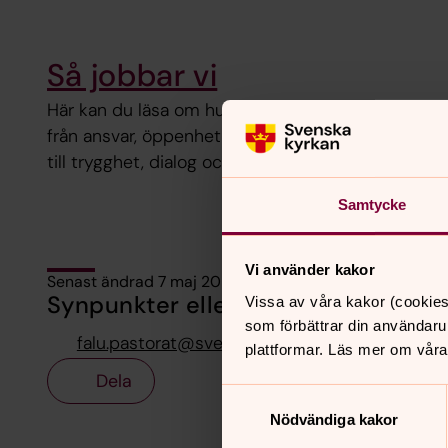
Så jobbar vi
Här kan du läsa om hur vi arbetar i Svenska kyrkan 
från ansvar, öppenhet och allas lika värde – från h
till trygghet, dialog och riktlinjer i våra kanaler.
Samtycke
Vi använder kakor
Senast ändrad 7 maj 2026
Synpunkter eller frågor på sidans i
Vissa av våra kakor (cookies
som förbättrar din användaru
falu.pastorat@svenskakyrkan.se
plattformar. Läs mer om våra
Dela
Samtyckesval
Nödvändiga kakor