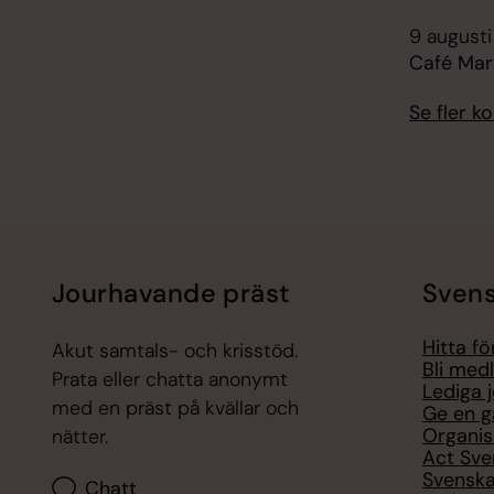
9 augusti
Café Mar
Se fler 
Jourhavande präst
Svens
Hitta f
Akut samtals- och krisstöd.
Bli med
Prata eller chatta anonymt
Lediga 
med en präst på kvällar och
Ge en g
Organis
nätter.
Act Sve
Svenska
Chatt