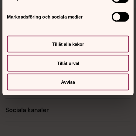
Tillbaka till toppen
Tillbaka till innehållet
Marknadsföring och sociala medier
Kontakt
Tillåt alla kakor
Tillåt urval
Kalender
Avvisa
Hitta snabbt
Sociala kanaler