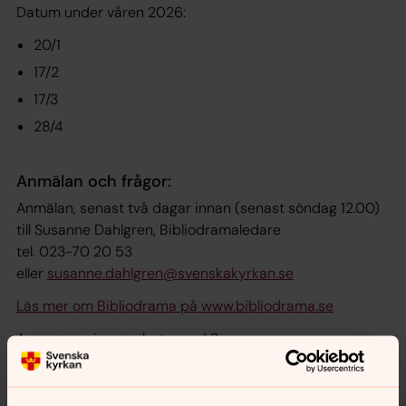
Datum under våren 2026:
20/1
17/2
17/3
28/4
Anmälan och frågor:
Anmälan, senast två dagar innan (senast söndag 12.00)
till Susanne Dahlgren, Bibliodramaledare
tel. 023-70 20 53
eller
susanne.dahlgren@svenskakyrkan.se
Läs mer om Bibliodrama på www.bibliodrama.se
Arrangeras i samarbete med Sensus
Kyrkoårets bibeltexter