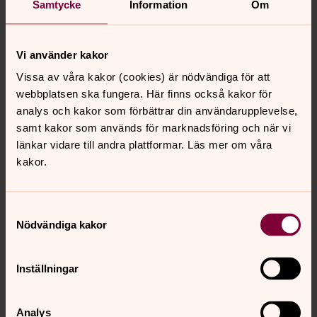
Samtycke
Information
Om
Läs bibeltexterna för de olika helgdagarna under
kyrkoåret.
Vi använder kakor
Kristen tro
Vissa av våra kakor (cookies) är nödvändiga för att
Vill du veta mer om kristen tro? Här kan du läsa om vad
webbplatsen ska fungera. Här finns också kakor för
Svenska kyrkan står för. Du kan också få näring till dina
analys och kakor som förbättrar din användarupplevelse,
egna tankar om kristen tro.
samt kakor som används för marknadsföring och när vi
länkar vidare till andra plattformar. Läs mer om våra
kakor.
Senast ändrad 12 december 2025
Synpunkter eller frågor på sidans
Samtyckesval
innehåll?
Nödvändiga kakor
falu.pastorat@svenskakyrkan.se
Inställningar
Dela
Analys