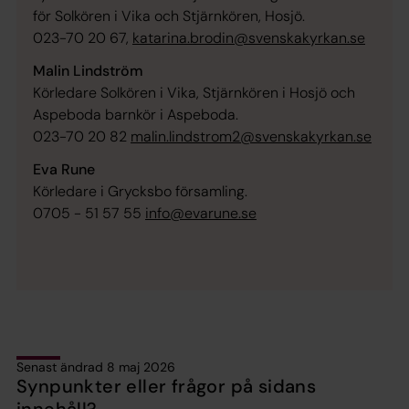
för Solkören i Vika och Stjärnkören, Hosjö.
023-70 20 67,
katarina.brodin@svenskakyrkan.se
Malin Lindström
Körledare Solkören i Vika, Stjärnkören i Hosjö och
Aspeboda barnkör i Aspeboda.
023-70 20 82
malin.lindstrom2@svenskakyrkan.se
Eva Rune
Körledare i Grycksbo församling.
0705 - 51 57 55
info@evarune.se
Senast ändrad 8 maj 2026
Synpunkter eller frågor på sidans