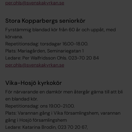
per.ohls@svenskakyrkan.se
Stora Kopparbergs seniorkör
Fyrstämmig blandad kör från 60 år och uppåt, med
körvana.
Repetitionsdag: torsdagar 16.00-18.00.
Plats: Mariagården, Seminariegatan 1
Ledare: Per Walfridsson Ohls. 023-70 20 84
per.ohls@svenskakyrkan.se
Vika-Hosjö kyrkokör
För närvarande en damkör men återgår gärna till att bli
en blandad kör.
Repetitionsdag: ons 19.00-21.00.
Plats: Varannan gång i Vika församlingshem, varannan
gång i Hosjö församlingshem
Ledare: Katarina Brodin, 023 70 20 67,