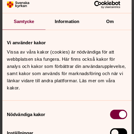
Plats: Mariagården
Kontakt: Lotta Aggeborn, 023 70 20 91,
lotta.aggeborn@svenskakyrkan.se
Samtycke
Information
Om
Vi använder kakor
Körer för unga vuxna
Vissa av våra kakor (cookies) är nödvändiga för att
webbplatsen ska fungera. Här finns också kakor för
Falu Kristine manskör
analys och kakor som förbättrar din användarupplevelse,
samt kakor som används för marknadsföring och när vi
Från 13-23 år. Kristinegården. Kontakt och anmälan: Sofia
länkar vidare till andra plattformar. Läs mer om våra
Pekkari
Sofia.Pekkari@svenskakyrkan.se
kakor.
Falu ungdomskör
Samtyckesval
Från 16-25 år. Tisdagar. 17.30-19.15, Stora Kopparbergs
Nödvändiga kakor
kyrka.
Kontakt och anmälan: Anna Kjellin
Anna.Kjellin@svenskakyrkan.se
Inställningar