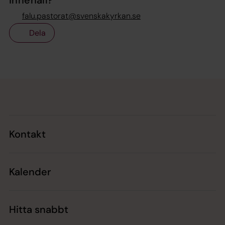
innehåll?
falu.pastorat@svenskakyrkan.se
Dela
Tillbaka till toppen
Tillbaka till innehållet
Kontakt
Kalender
Hitta snabbt