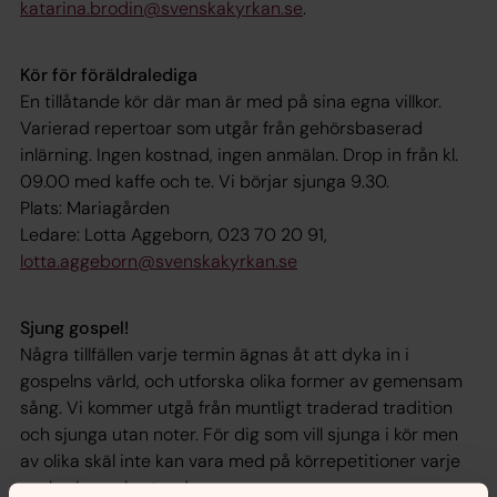
katarina.brodin@svenskakyrkan.se
.
Kör för föräldralediga
En tillåtande kör där man är med på sina egna villkor.
Varierad repertoar som utgår från gehörsbaserad
inlärning. Ingen kostnad, ingen anmälan. Drop in från kl.
09.00 med kaffe och te. Vi börjar sjunga 9.30.
Plats: Mariagården
Ledare: Lotta Aggeborn, 023 70 20 91,
lotta.aggeborn@svenskakyrkan.se
Sjung gospel!
Några tillfällen varje termin ägnas åt att dyka in i
gospelns värld, och utforska olika former av gemensam
sång. Vi kommer utgå från muntligt traderad tradition
och sjunga utan noter. För dig som vill sjunga i kör men
av olika skäl inte kan vara med på körrepetitioner varje
vecka. Ingen kostnad.