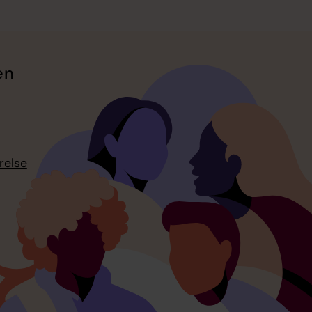
en
relse