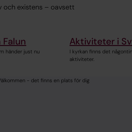
liv och existens – oavsett
n Falun
Aktiviteter i 
om händer just nu
I kyrkan finns det någonting
aktiviteter.
älkommen - det finns en plats för dig