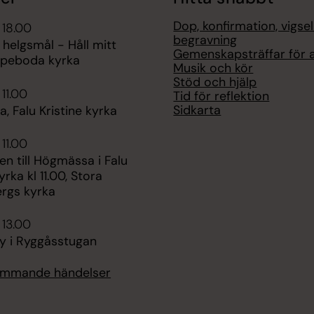
Dop, konfirmation, vigse
 18.00
begravning
 helgsmål - Håll mitt
Gemenskapsträffar för a
Aspeboda kyrka
Musik och kör
Stöd och hjälp
 11.00
Tid för reflektion
Sidkarta
 Falu Kristine kyrka
 11.00
n till Högmässa i Falu
yrka kl 11.00, Stora
rgs kyrka
 13.00
y i Ryggåsstugan
kommande händelser