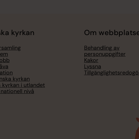
ka kyrkan
Om webbplats
örsamling
Behandling av
lem
personuppgifter
jobb
Kakor
åva
Lyssna
ation
Tillgänglighetsredogö
nska kyrkan
 kyrkan i utlandet
nationell nivå