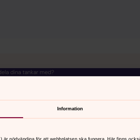
dela dina tankar med?
Information
) är nödvändiga för att webbplatsen ska fungera. Här finns ocks