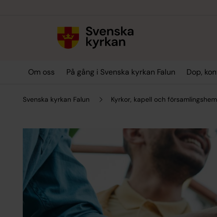
Till innehållet
Till undermeny
Om oss
På gång i Svenska kyrkan Falun
Dop, kon
Svenska kyrkan Falun
Kyrkor, kapell och församlingshe