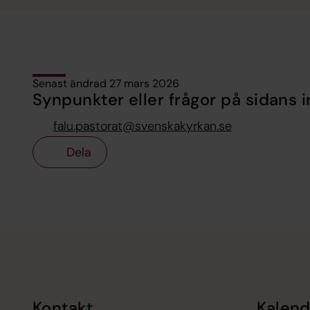
Senast ändrad 27 mars 2026
Synpunkter eller frågor på sidans i
falu.pastorat@svenskakyrkan.se
Dela
Tillbaka till toppen
Tillbaka till innehållet
Kontakt
Kalend