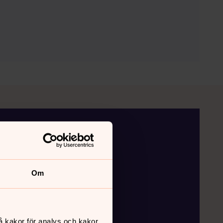
Om
å kakor för analys och kakor