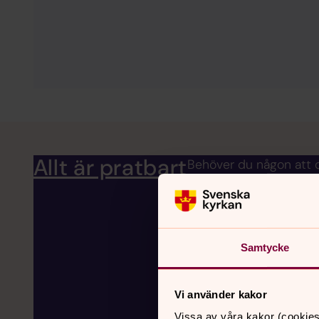
Allt är pratbart
Behöver du någon att 
Samtycke
Vi använder kakor
Vissa av våra kakor (cookies