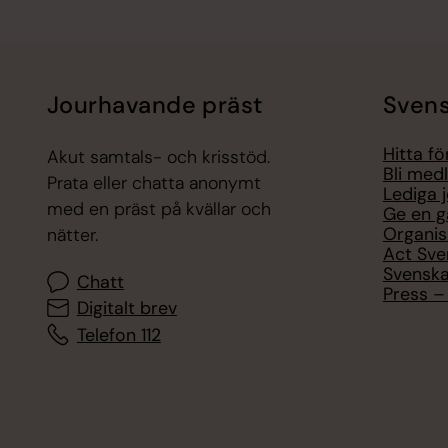
Jourhavande präst
Svens
Hitta f
Akut samtals- och krisstöd.
Bli med
Prata eller chatta anonymt
Lediga 
med en präst på kvällar och
Ge en g
Organis
nätter.
Act Sve
Svenska
Chatt
Press – 
Digitalt brev
Telefon 112