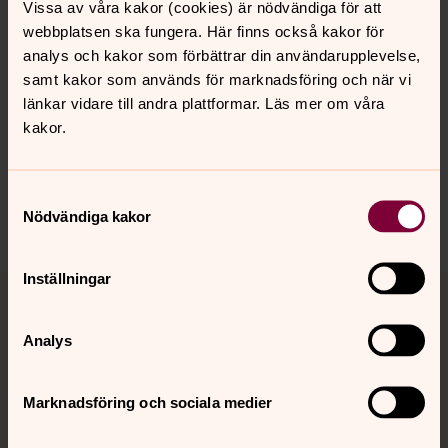
Vissa av våra kakor (cookies) är nödvändiga för att
webbplatsen ska fungera. Här finns också kakor för
analys och kakor som förbättrar din användarupplevelse,
Senast ändrad 8 maj 2026
samt kakor som används för marknadsföring och när vi
Synpunkter eller frågor på sidans
länkar vidare till andra plattformar. Läs mer om våra
innehåll?
kakor.
falu.pastorat@svenskakyrkan.se
Dela
Samtyckesval
Nödvändiga kakor
Inställningar
Tillbaka till toppen
Tillbaka till innehållet
Analys
Kontakt
Marknadsföring och sociala medier