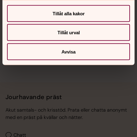
Kalender
Tillåt alla kakor
Hitta snabbt
Tillåt urval
Sociala kanaler
Avvisa
Jourhavande präst
Akut samtals- och krisstöd. Prata eller chatta anonymt
med en präst på kvällar och nätter.
Chatt