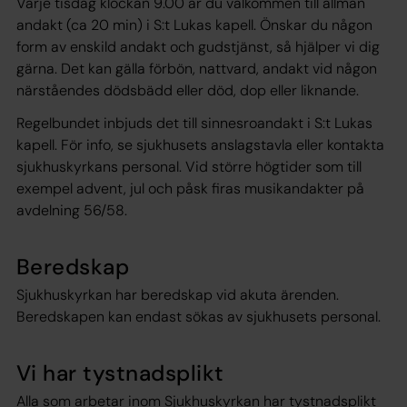
Varje tisdag klockan 9.00 är du välkommen till allmän
andakt (ca 20 min) i S:t Lukas kapell. Önskar du någon
form av enskild andakt och gudstjänst, så hjälper vi dig
gärna. Det kan gälla förbön, nattvard, andakt vid någon
närståendes dödsbädd eller död, dop eller liknande.
Regelbundet inbjuds det till sinnesroandakt i S:t Lukas
kapell. För info, se sjukhusets anslagstavla eller kontakta
sjukhuskyrkans personal. Vid större högtider som till
exempel advent, jul och påsk firas musikandakter på
avdelning 56/58.
Beredskap
Sjukhuskyrkan har beredskap vid akuta ärenden.
Beredskapen kan endast sökas av sjukhusets personal.
Vi har tystnadsplikt
Alla som arbetar inom Sjukhuskyrkan har tystnadsplikt