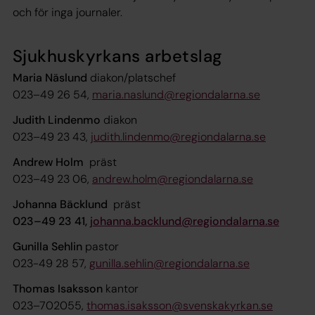
och för inga journaler.
Sjukhuskyrkans arbetslag
Maria Näslund
diakon/platschef
023–49 26 54,
maria.naslund@regiondalarna.se
Judith Lindenmo
diakon
023–49 23 43,
judith.lindenmo@regiondalarna.se
Andrew Holm
präst
023–49 23 06,
andrew.holm@regiondalarna.se
Johanna Bäcklund
präst
023–49 23 41,
johanna.backlund@regiondalarna.se
Gunilla Sehlin
pastor
023-49 28 57,
gunilla.sehlin@regiondalarna.se
Thomas Isaksson
kantor
023–702055,
thomas.isaksson@svenskakyrkan.se