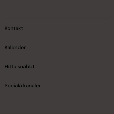
Tillbaka till toppen
Tillbaka till innehållet
Kontakt
Kalender
Hitta snabbt
Sociala kanaler