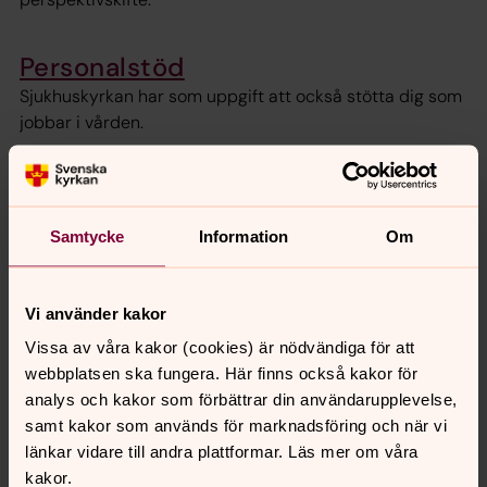
Personalstöd
Sjukhuskyrkan har som uppgift att också stötta dig som
jobbar i vården.
Stödgrupper för barn och unga i
sorg
Samtycke
Information
Om
När det inträffar ett dödsfall i familjen blir ingenting sig
likt. Då kan det vara en hjälp att träffa andra som varit
med om samma sak som vet vad det handlar om. Vi
Vi använder kakor
erbjuder åldersindelade grupper för barn och unga.
Vissa av våra kakor (cookies) är nödvändiga för att
webbplatsen ska fungera. Här finns också kakor för
analys och kakor som förbättrar din användarupplevelse,
samt kakor som används för marknadsföring och när vi
Bra att veta
länkar vidare till andra plattformar. Läs mer om våra
Sjukhuskyrkan i Sverige - länkar
kakor.