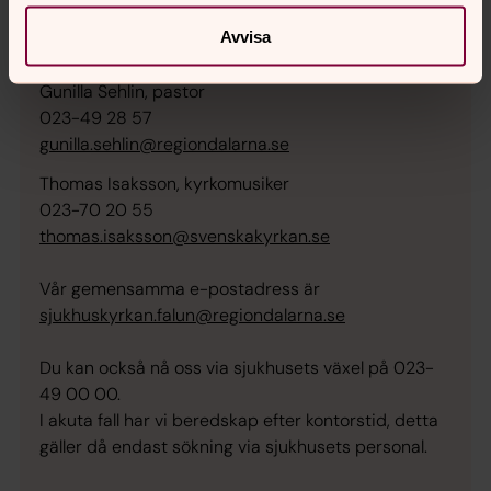
Avvisa
andrew.holm@regiondalarna.se
Gunilla Sehlin, pastor
023-49 28 57
gunilla.sehlin@regiondalarna.se
Thomas Isaksson, kyrkomusiker
023-70 20 55
thomas.isaksson@svenskakyrkan.se
Vår gemensamma e-postadress är
sjukhuskyrkan.falun@regiondalarna.se
Du kan också nå oss via sjukhusets växel på 023-
49 00 00.
I akuta fall har vi beredskap efter kontorstid, detta
gäller då endast sökning via sjukhusets personal.