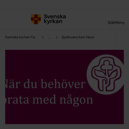
Till innehållet
Till undermeny
Sök
Meny
Svenska kyrkan Falun
...
Sjukhuskyrkan Falun