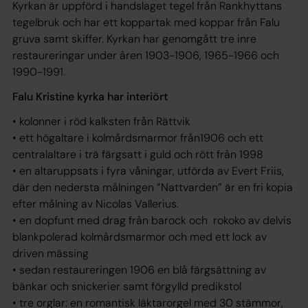
Kyrkan är uppförd i handslaget tegel från Rankhyttans
tegelbruk och har ett koppartak med koppar från Falu
gruva samt skiffer. Kyrkan har genomgått tre inre
restaureringar under åren 1903-1906, 1965-1966 och
1990-1991.
Falu Kristine kyrka har interiört
• kolonner i röd kalksten från Rättvik
• ett högaltare i kolmårdsmarmor från1906 och ett
centralaltare i trä färgsatt i guld och rött från 1998
• en altaruppsats i fyra våningar, utförda av Evert Friis,
där den nedersta målningen ”Nattvarden” är en fri kopia
efter målning av Nicolas Vallerius.
• en dopfunt med drag från barock och rokoko av delvis
blankpolerad kolmårdsmarmor och med ett lock av
driven mässing
• sedan restaureringen 1906 en blå färgsättning av
bänkar och snickerier samt förgylld predikstol
• tre orglar: en romantisk läktarorgel med 30 stämmor,