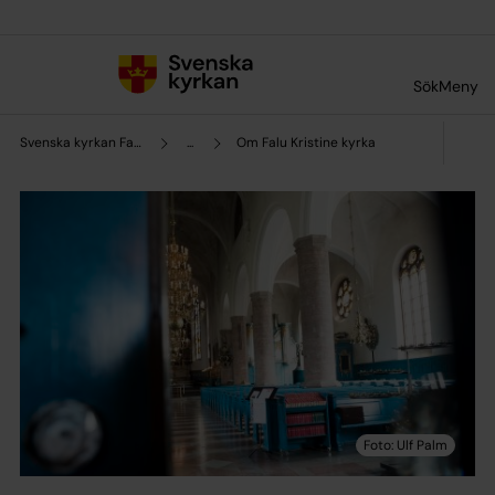
Till innehållet
Till undermeny
Sök
Meny
Svenska kyrkan Falun
...
Om Falu Kristine kyrka