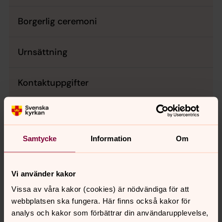
Borgerlig ceremoni
Urnsättning
Kontaktuppgifter
Kravspecifikation för egentillverkad kista
eller askurna
Samtycke
Information
Om
Vi använder kakor
Senast ändrad 25 maj 2026
Vissa av våra kakor (cookies) är nödvändiga för att
Synpunkter eller frågor på sidans
webbplatsen ska fungera. Här finns också kakor för
innehåll?
analys och kakor som förbättrar din användarupplevelse,
falu.pastorat@svenskakyrkan.se