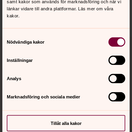
samt kakor som används för marknadsföring och när vi
länkar vidare till andra plattformar. Läs mer om våra
Dela
kakor.
Samtyckesval
Tillbaka till toppen
Tillbaka till innehållet
Nödvändiga kakor
Inställningar
Kontakt
Analys
Kalender
Marknadsföring och sociala medier
Hitta snabbt
Tillåt alla kakor