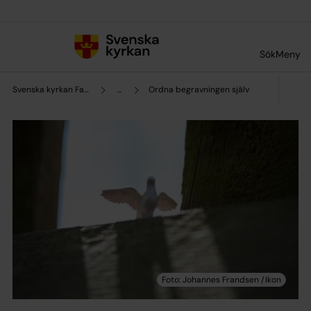
Till innehållet
Till undermeny
Sök
Meny
Svenska kyrkan Falun
...
Ordna begravningen själv