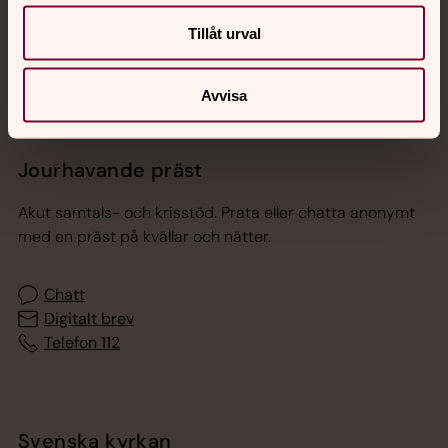
Sociala kanaler
Tillåt urval
Avvisa
Jourhavande präst
Akut samtals- och krisstöd. Prata eller chatta anonymt
med en präst på kvällar och nätter.
Chatt
Digitalt brev
Telefon 112
Svenska kyrkan