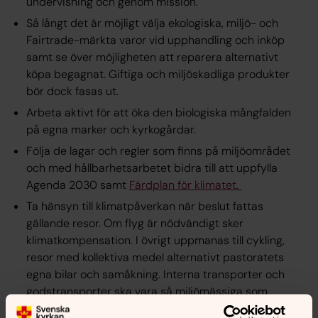
undervisning och genom mission.
Så långt det är möjligt välja ekologiska, miljö- och
Fairtrade-märkta varor vid upphandling och inköp
samt se över möjligheten att reparera alternativt
köpa begagnat. Giftiga och miljöskadliga produkter
bör dock fasas ut.
Arbeta aktivt för att öka den biologiska mångfalden
på egna marker och kyrkogårdar.
Följa de lagar och regler som finns på miljöområdet
och med hållbarhetsarbetet bidra till att uppfylla
Agenda 2030 samt
Färdplan för klimatet.
Ta hänsyn till klimatpåverkan när beslut fattas
gällande resor. Om flyg är nödvändigt sker
klimatkompensation. I övrigt uppmanas till cykling,
resor med kollektiva medel alternativt pastoratets
egna bilar och samåkning. Interna transporter och
godstransporter ska vara så miljömässiga som
möjligt.