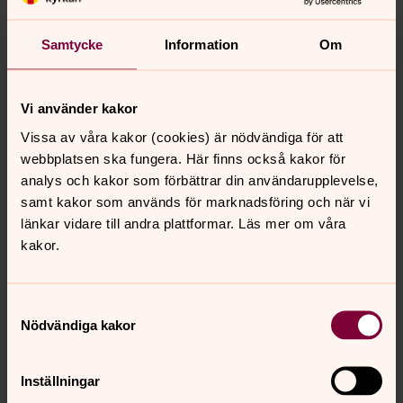
Sträva efter att i första hand använda energi från
förnybara energikällor samt minska den totala
Samtycke
Information
Om
energianvändningen genom energieffektivisering i
byggnader och genom att använda effektiva och
klimatsmarta transporter och arbetsredskap.
Vi använder kakor
Målsättning är att fasa ut användning av fossila
Vissa av våra kakor (cookies) är nödvändiga för att
bränslen och drivmedel.
webbplatsen ska fungera. Här finns också kakor för
Placera ekonomiska tillgångar på ett ansvarsfullt sätt
analys och kakor som förbättrar din användarupplevelse,
som inte påverkar människor och miljö negativt.
samt kakor som används för marknadsföring och när vi
Hållbarhetsperspektivet ska genomsyra budget- och
länkar vidare till andra plattformar. Läs mer om våra
verksamhetsarbetet.
kakor.
Samtyckesval
Senast ändrad 20 maj 2026
Nödvändiga kakor
Synpunkter eller frågor på sidans
innehåll?
Inställningar
falu.pastorat@svenskakyrkan.se