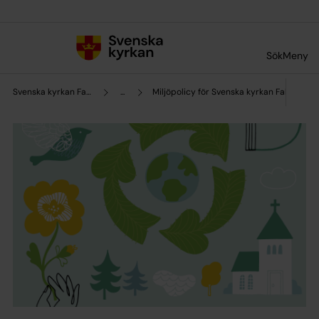
Till innehållet
Till undermeny
Sök
Meny
Svenska kyrkan Falun
...
Miljöpolicy för Svenska kyrkan Falun