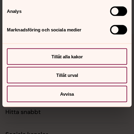
Dela
Analys
Marknadsföring och sociala medier
Tillbaka till toppen
Tillbaka till innehållet
Tillåt alla kakor
Kontakt
Tillåt urval
Kalender
Avvisa
Hitta snabbt