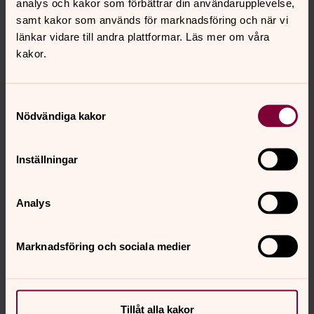
analys och kakor som förbättrar din användarupplevelse,
samt kakor som används för marknadsföring och när vi
Gammaltestamentlig
länkar vidare till andra plattformar. Läs mer om våra
kakor.
Epistel
Samtyckesval
Evangelium
Nödvändiga kakor
Psaltarpsalm
Inställningar
Analys
Kyrkoårets bibeltexter
Texter ur Bibel 2000 ©Svenska Bibelsällskapet
Marknadsföring och sociala medier
Tillåt alla kakor