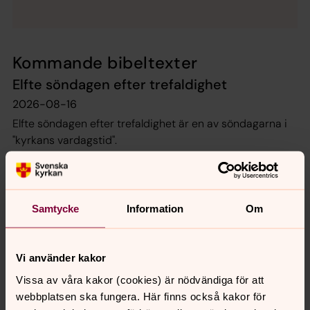
Kommande bibeltexter
Elfte söndagen efter trefaldighet
2026-08-16
Elfte söndagen efter trefaldighet är en av söndagarna i
"kyrkans vardagstid".
Tema
Tro och liv
Samtycke
Information
Om
Liturgisk färg
Grön
Altardekoration
Vi använder kakor
På altaret står två ljus samt blommor i blandade färger
Vissa av våra kakor (cookies) är nödvändiga för att
webbplatsen ska fungera. Här finns också kakor för