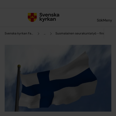
Till innehållet
Till undermeny
Sök
Meny
Svenska kyrkan Falun
...
Suomalainen seurakuntatyö - finska gudst