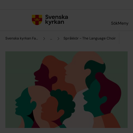
Till innehållet
Till undermeny
Sök
Meny
Svenska kyrkan Falun
...
Språkkör - The Language Choir