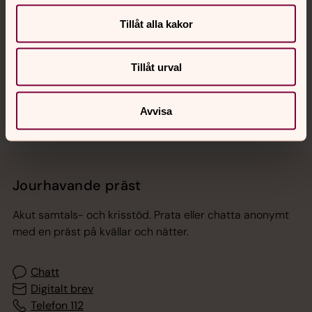
Hitta snabbt
Tillåt alla kakor
Tillåt urval
Sociala kanaler
Avvisa
Jourhavande präst
Akut samtals- och krisstöd. Prata eller chatta anonymt
med en präst på kvällar och nätter.
Chatt
Digitalt brev
Telefon 112