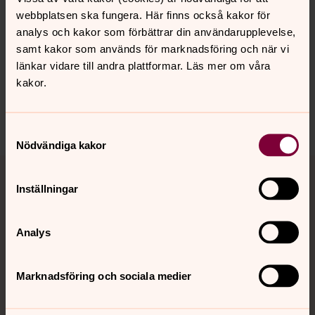
Senast ändrad 22 juni 2026
webbplatsen ska fungera. Här finns också kakor för
Synpunkter eller frågor på sidans
analys och kakor som förbättrar din användarupplevelse,
innehåll?
samt kakor som används för marknadsföring och när vi
länkar vidare till andra plattformar. Läs mer om våra
falu.pastorat@svenskakyrkan.se
kakor.
Dela
Samtyckesval
Nödvändiga kakor
Tillbaka till toppen
Tillbaka till innehållet
Inställningar
Kontakt
Analys
Marknadsföring och sociala medier
Kalender