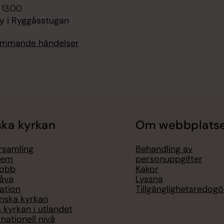
 13.00
y i Ryggåsstugan
kommande händelser
ka kyrkan
Om webbplats
örsamling
Behandling av
lem
personuppgifter
jobb
Kakor
åva
Lyssna
ation
Tillgänglighetsredogö
nska kyrkan
 kyrkan i utlandet
nationell nivå