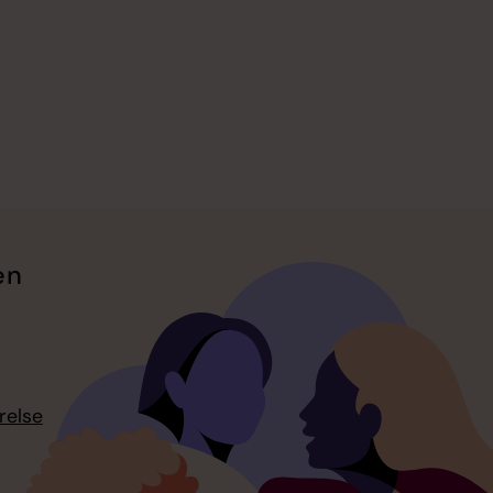
en
relse