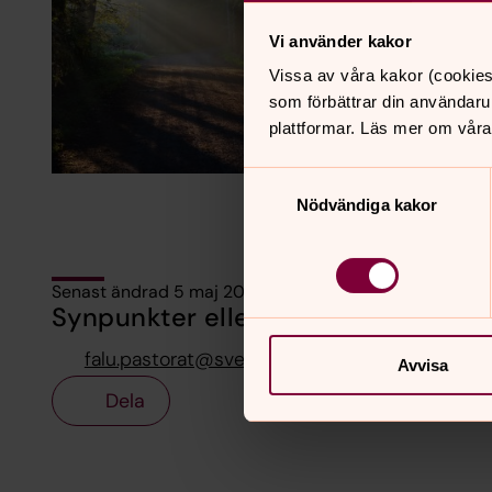
Vi använder kakor
Vissa av våra kakor (cookies
som förbättrar din användaru
plattformar. Läs mer om våra
Samtyckesval
Nödvändiga kakor
Senast ändrad 5 maj 2026
Synpunkter eller frågor på sidans i
falu.pastorat@svenskakyrkan.se
Avvisa
Dela