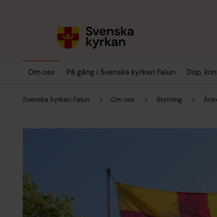
Till innehållet
Till undermeny
Om oss
På gång i Svenska kyrkan Falun
Dop, kon
Svenska kyrkan Falun
Om oss
Styrning
Årsr