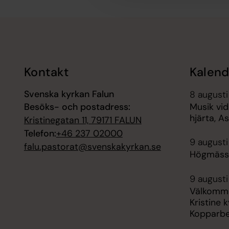
Tillbaka till toppen
Tillbaka till innehållet
Kontakt
Kalend
Svenska kyrkan Falun
8 augusti
Besöks- och postadress:
Musik vid
hjärta, 
Kristinegatan 11, 79171 FALUN
Telefon:
+46 237 02000
9 augusti
falu.pastorat@svenskakyrkan.se
Högmässa,
9 augusti
Välkomme
Kristine k
Kopparbe