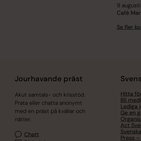
9 augusti
Café Mar
Se fler 
Jourhavande präst
Svens
Hitta f
Akut samtals- och krisstöd.
Bli med
Prata eller chatta anonymt
Lediga 
med en präst på kvällar och
Ge en g
Organis
nätter.
Act Sve
Svenska
Chatt
Press – 