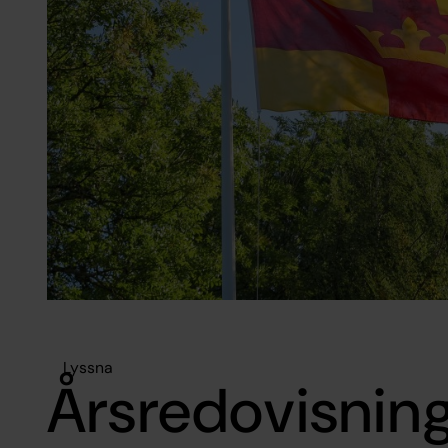
Lyssna
Årsredovisnin