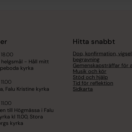
er
Hitta snabbt
Dop, konfirmation, vigse
 18.00
begravning
 helgsmål - Håll mitt
Gemenskapsträffar för a
Aspeboda kyrka
Musik och kör
Stöd och hjälp
 11.00
Tid för reflektion
Sidkarta
 Falu Kristine kyrka
 11.00
n till Högmässa i Falu
yrka kl 11.00, Stora
rgs kyrka