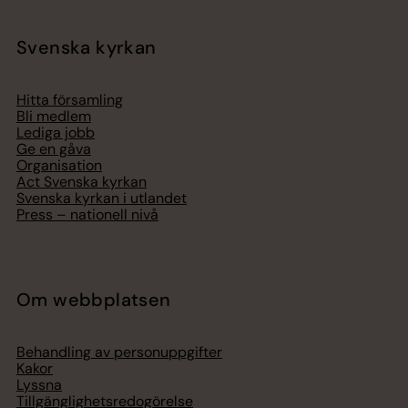
Svenska kyrkan
Hitta församling
Bli medlem
Lediga jobb
Ge en gåva
Organisation
Act Svenska kyrkan
Svenska kyrkan i utlandet
Press – nationell nivå
Om webbplatsen
Behandling av personuppgifter
Kakor
Lyssna
Tillgänglighetsredogörelse