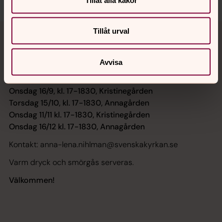
Tillåt urval
Vg-Språkas vid!
Är du deltagare i eller nyfiken på Välkomstguide i Falun?
Avvisa
Vi pratar, tipsar och inspirerar varandra!
Onsdag 16/9, kl. 17-1830, Kristinegården
Torsdag 15/10, kl. 17-1830, Annagården
Onsdag 11/11 kl. 17-1830, Kristinegården
Onsdag 16/12 kl. 17-1830, Annagården
Kontakt: anna-lena.nihlman@svenskakyrkan.se
Varm dryck och smörgås serveras.
Välkommen!