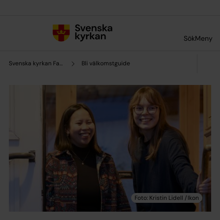
Till innehållet
Till undermeny
Sök
Meny
Svenska kyrkan Falun
Bli välkomstguide