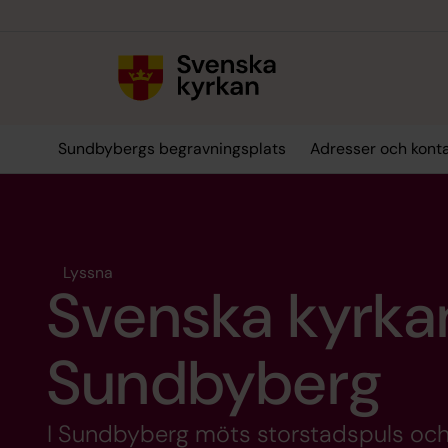
Till innehållet
Till undermeny
Sundbybergs begravningsplats
Adresser och kont
Lyssna
Svenska kyrkan
Sundbyberg
I Sundbyberg möts storstadspuls och