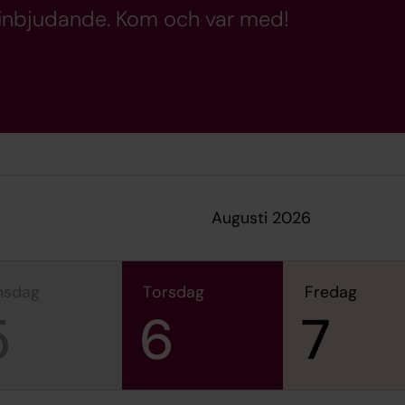
inbjudande. Kom och var med!
augusti 2026
onsdag
torsdag
fredag
5
6
7