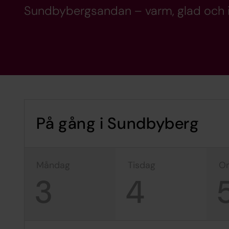
Sundbybergsandan – varm, glad och 
På gång i Sundbyberg
måndag
tisdag
3
4