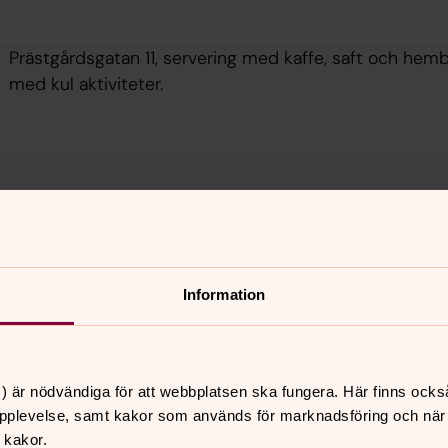
Prästgårdsgatan 11, servering med kaffe, saft och hemb
med kul aktiviteter.
Information
) är nödvändiga för att webbplatsen ska fungera. Här finns ocks
pplevelse, samt kakor som används för marknadsföring och när vi
 kakor.