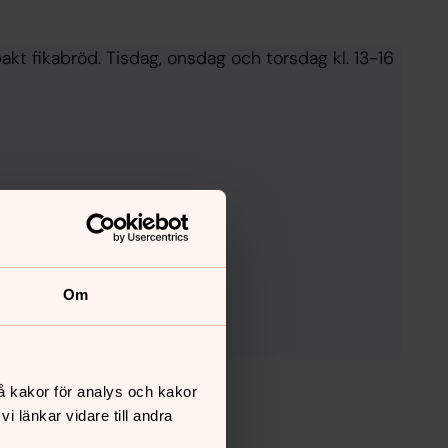
akt fikabröd. Tisdag, onsdag och torsdag kl. 13-16
Om
å kakor för analys och kakor
 länkar vidare till andra