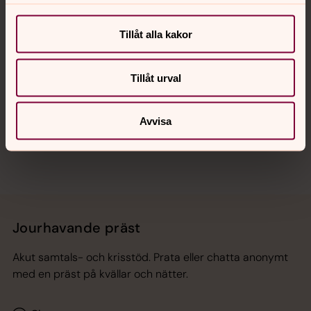
Kalender
Tillåt alla kakor
Hitta snabbt
Tillåt urval
Sociala kanaler
Avvisa
Jourhavande präst
Akut samtals- och krisstöd. Prata eller chatta anonymt
med en präst på kvällar och nätter.