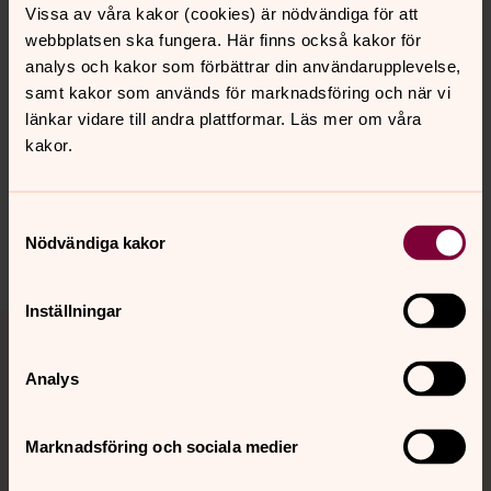
Vissa av våra kakor (cookies) är nödvändiga för att
webbplatsen ska fungera. Här finns också kakor för
analys och kakor som förbättrar din användarupplevelse,
samt kakor som används för marknadsföring och när vi
länkar vidare till andra plattformar. Läs mer om våra
Senast ändrad 26 juni 2026
kakor.
Synpunkter eller frågor på sidans
innehåll?
sundbybergs.forsamling@svenskakyrkan.se
Samtyckesval
Nödvändiga kakor
Dela
Inställningar
Tillbaka till toppen
Tillbaka till innehållet
Analys
Kontakt
Marknadsföring och sociala medier