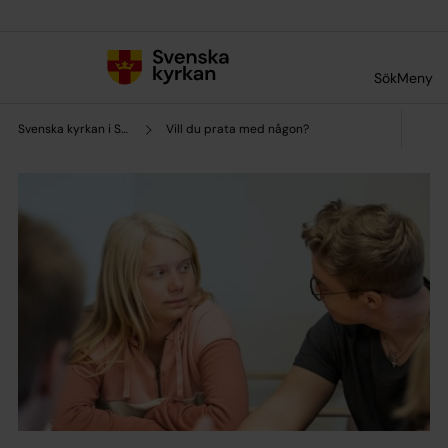
Till innehållet
Till undermeny
Sök
Meny
Svenska kyrkan i Sundbyberg
Vill du prata med någon?