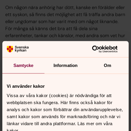
Om någon nära anhörig har dött, kanske en förälder eller
ett syskon, så finns det möjlighet att få träffa andra barn
eller ungdomar som har varit med om något liknande.
För många så känns det bra att få dela sina
erfarenheter, tankar och känslor, med andra som vet hur
det kan vara.
Åsa Wallner
08-635 33 63 |
asa.wallner@svenskakyrkan.se
Samtycke
Information
Om
Du som är förälder eller annan vuxen är självklart också
välkommen höra av dig om du har funderingar kring ett
barn eller en ungdom som behöver stöd.
Vi använder kakor
Vissa av våra kakor (cookies) är nödvändiga för att
Länktips
webbplatsen ska fungera. Här finns också kakor för
analys och kakor som förbättrar din användarupplevelse,
Bris
www.bris.se
samt kakor som används för marknadsföring och när vi
Bup
www.bup.se
länkar vidare till andra plattformar. Läs mer om våra
kakor.