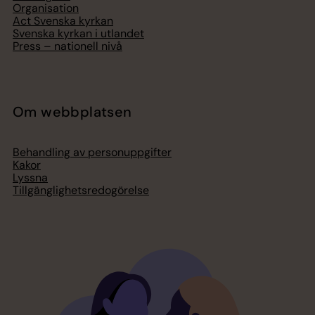
Organisation
Act Svenska kyrkan
Svenska kyrkan i utlandet
Press – nationell nivå
Om webbplatsen
Behandling av personuppgifter
Kakor
Lyssna
Tillgänglighetsredogörelse