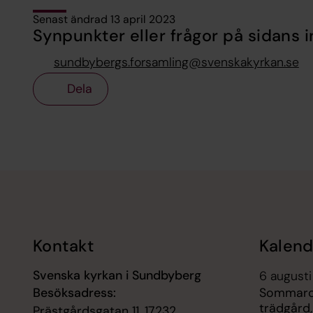
Senast ändrad 13 april 2023
Synpunkter eller frågor på sidans i
sundbybergs.forsamling@svenskakyrkan.se
Dela
Tillbaka till toppen
Tillbaka till innehållet
Kontakt
Kalend
Svenska kyrkan i Sundbyberg
6 augusti
Besöksadress:
Sommarc
trädgård
Prästgårdsgatan 11, 17232