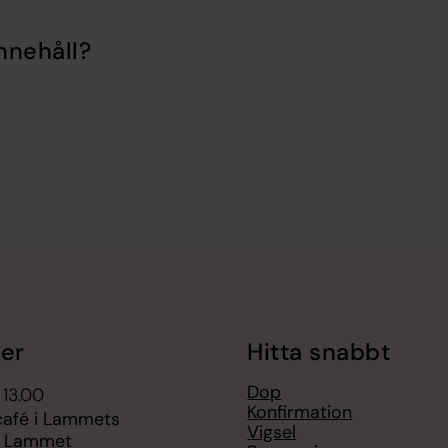
nnehåll?
er
Hitta snabbt
Dop
 13.00
Konfirmation
afé i Lammets
Vigsel
, Lammet