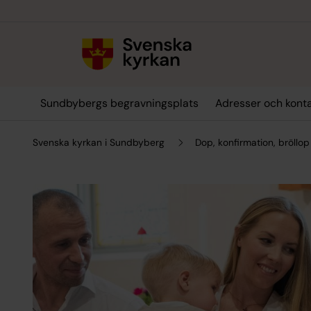
Till innehållet
Till undermeny
Sundbybergs begravningsplats
Adresser och kont
Svenska kyrkan i Sundbyberg
Dop, konfirmation, bröllo