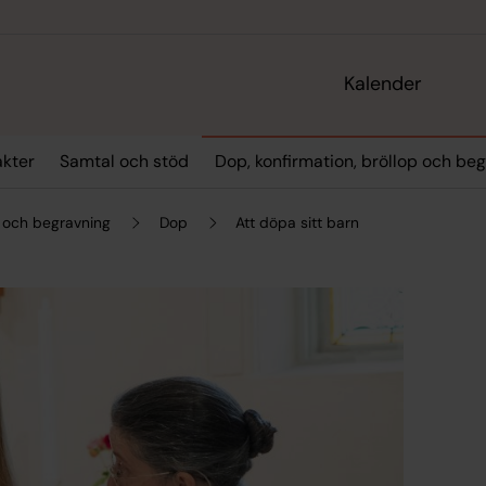
Kalender
akter
Samtal och stöd
Dop, konfirmation, bröllop och be
p och begravning
Dop
Att döpa sitt barn