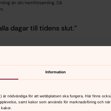
amling än din hemförsamling. Då
m.
la dagar till tidens slut.
lj än den allra närmaste. I dopet blir vi
vida kyrkan. Därför finns alltid
Information
på söndagen. Då får resten av
men till gemenskapen.
) är nödvändiga för att webbplatsen ska fungera. Här finns ocks
pplevelse, samt kakor som används för marknadsföring och när vi
re, präst och kyrkomusiker ingår.
 kakor.