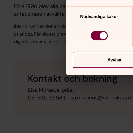
Före 1996 blev alla barn som föddes till föräldr
Samtyckesval
antecknade i avvaktan på dop
.
Nödvändiga kakor
Ibland händer det att dop inte har registrerats, t.ex. om
utlandet. Får du ett brev från oss där det står att du in
dig så skriver vi in det i registret.
Avvisa
Kontakt och bokning
Elsa Moraeus, präst
08-635 33 56 |
elsa.moraeus@svenskakyrk