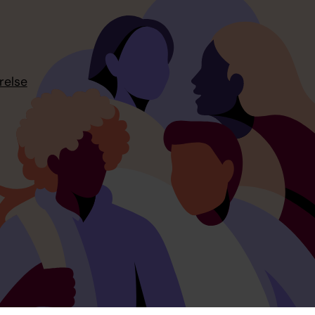
relse