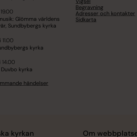
Vigsel
Begravning
 19.00
Adresser och kontakter
usik: Glömma världens
Sidkarta
är, Sundbybergs kyrka
 11.00
undbybergs kyrka
i 14.00
é Duvbo kyrka
kommande händelser
ka kyrkan
Om webbplats