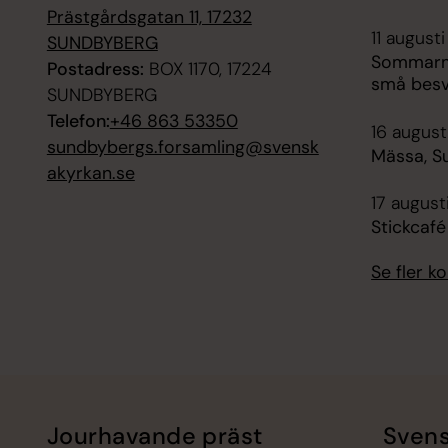
Prästgårdsgatan 11, 17232
11 augusti
SUNDBYBERG
Sommarm
Postadress:
BOX 1170, 17224
små besv
SUNDBYBERG
Telefon:
+46 863 53350
16 augusti
sundbybergs.forsamling@svensk
Mässa, S
akyrkan.se
17 august
Stickcaf
Se fler 
Jourhavande präst
Svens