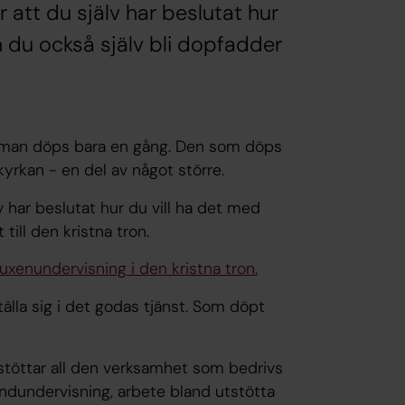
 att du själv har beslutat hur
 du också själv bli dopfadder
n man döps bara en gång. Den som döps
yrkan - en del av något större.
 har beslutat hur du vill ha det med
 till den kristna tron.
uxenundervisning i den kristna tron.
älla sig i det godas tjänst. Som döpt
stöttar all den verksamhet som bedrivs
ndundervisning, arbete bland utstötta