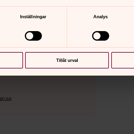
ar som var medlemmar i Svenska kyrkan
Inställningar
Analys
 du döpts i ett annat kristet samfund eller i
te är döpt trots att du är det kan du höra av
Tillåt urval
an.se