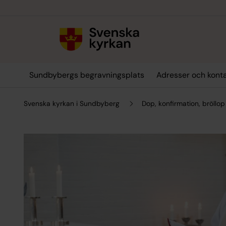
Till innehållet
Till undermeny
Sundbybergs begravningsplats
Adresser och kont
Svenska kyrkan i Sundbyberg
Dop, konfirmation, bröllo