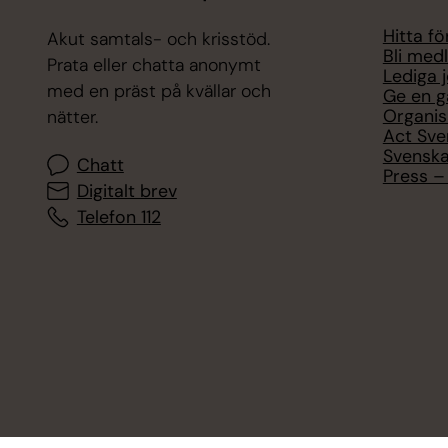
Hitta f
Akut samtals- och krisstöd.
Bli med
Prata eller chatta anonymt
Lediga 
med en präst på kvällar och
Ge en g
Organis
nätter.
Act Sve
Svenska
Chatt
Press – 
Digitalt brev
Telefon 112