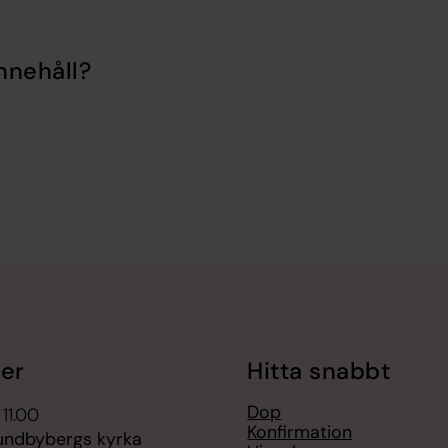
nnehåll?
er
Hitta snabbt
Dop
 11.00
Konfirmation
undbybergs kyrka