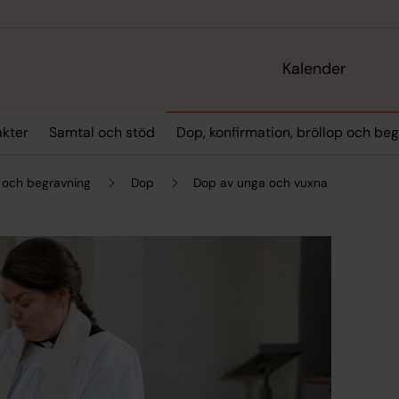
Kalender
akter
Samtal och stöd
Dop, konfirmation, bröllop och be
p och begravning
Dop
Dop av unga och vuxna