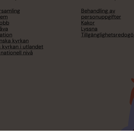
örsamling
Behandling av
lem
personuppgifter
jobb
Kakor
åva
Lyssna
ation
Tillgänglighetsredogö
nska kyrkan
 kyrkan i utlandet
nationell nivå