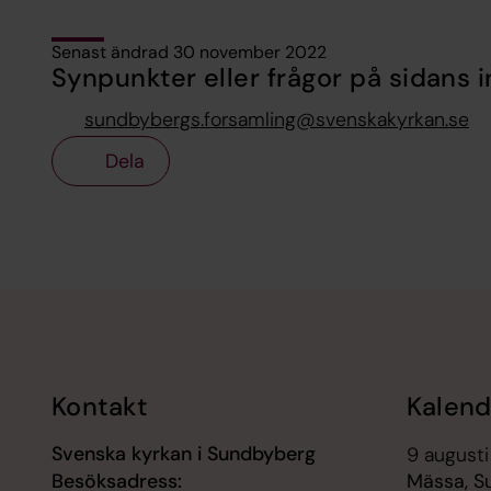
Senast ändrad 30 november 2022
Synpunkter eller frågor på sidans i
sundbybergs.forsamling@svenskakyrkan.se
Dela
Tillbaka till toppen
Tillbaka till innehållet
Kontakt
Kalend
Svenska kyrkan i Sundbyberg
9 augusti
Besöksadress:
Mässa, S