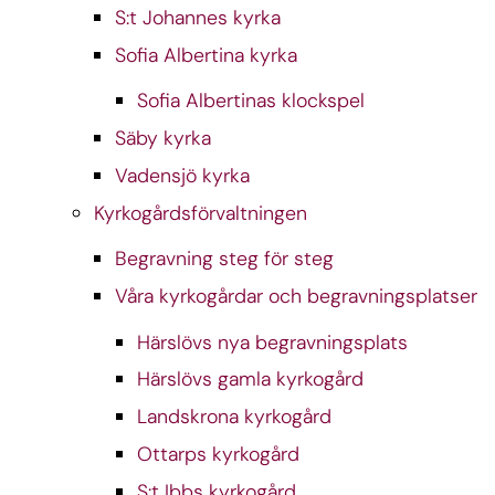
S:t Johannes kyrka
Sofia Albertina kyrka
Sofia Albertinas klockspel
Säby kyrka
Vadensjö kyrka
Kyrkogårdsförvaltningen
Begravning steg för steg
Våra kyrkogårdar och begravningsplatser
Härslövs nya begravningsplats
Härslövs gamla kyrkogård
Landskrona kyrkogård
Ottarps kyrkogård
S:t Ibbs kyrkogård