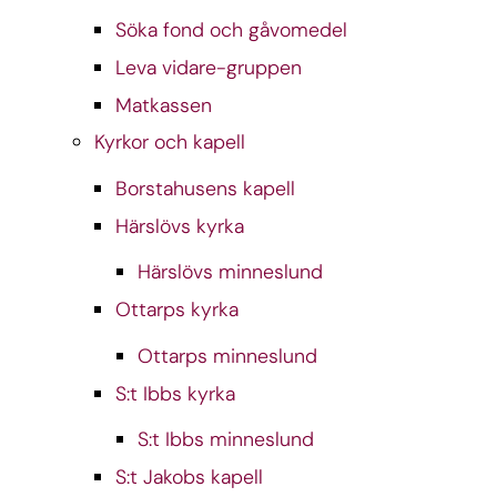
Söka fond och gåvomedel
Leva vidare-gruppen
Matkassen
Kyrkor och kapell
Borstahusens kapell
Härslövs kyrka
Härslövs minneslund
Ottarps kyrka
Ottarps minneslund
S:t Ibbs kyrka
S:t Ibbs minneslund
S:t Jakobs kapell