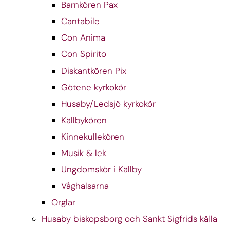
Barnkören Pax
Cantabile
Con Anima
Con Spirito
Diskantkören Pix
Götene kyrkokör
Husaby/Ledsjö kyrkokör
Källbykören
Kinnekullekören
Musik & lek
Ungdomskör i Källby
Våghalsarna
Orglar
Husaby biskopsborg och Sankt Sigfrids källa