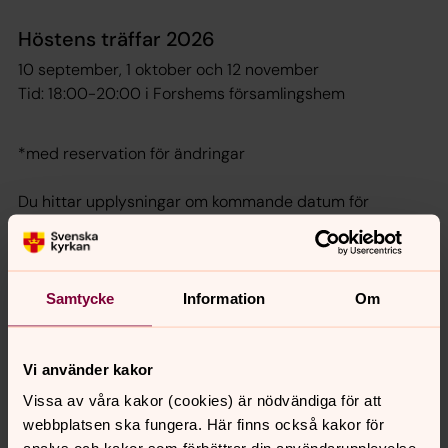
Höstens träffar 2026
10 september, 1 oktober och 12 november
Tid: 18:00-20:00 i Forshems församlingshem
*med reservation för ändringar
Du hittar upplysningar om kommande datum för
Torsdagskvällar via
kalendern
som finns längst ned på
denna webbsidan.
Samtycke
Information
Om
Vi använder kakor
Vissa av våra kakor (cookies) är nödvändiga för att
Senast ändrad 29 juni 2026
webbplatsen ska fungera. Här finns också kakor för
Synpunkter eller frågor på sidans