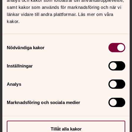
analys och kakor som förbättrar din användarupplevelse,
innehåll?
samt kakor som används för marknadsföring och när vi
gotene.pastorat@svenskakyrkan.se
länkar vidare till andra plattformar. Läs mer om våra
Dela
kakor.
Samtyckesval
Nödvändiga kakor
Tillbaka till toppen
Tillbaka till innehållet
Inställningar
Kontakt
Analys
Kalender
Marknadsföring och sociala medier
Hitta snabbt
Tillåt alla kakor