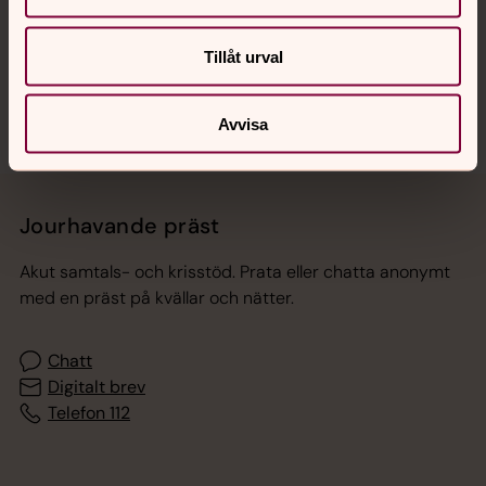
Sociala kanaler
Tillåt urval
Avvisa
Jourhavande präst
Akut samtals- och krisstöd. Prata eller chatta anonymt
med en präst på kvällar och nätter.
Chatt
Digitalt brev
Telefon 112