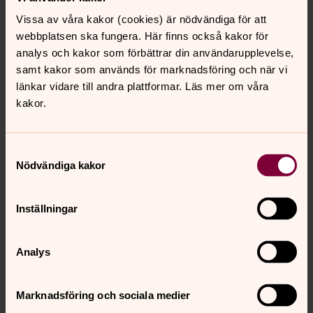
tror på Gud?
Vissa av våra kakor (cookies) är nödvändiga för att
webbplatsen ska fungera. Här finns också kakor för
Har du dåliga erfarenhet av Svenska kyrkan eller har
analys och kakor som förbättrar din användarupplevelse,
du blivit felaktigt bemött när du haft kontakt med
någon verksamhet eller aktivitet?
samt kakor som används för marknadsföring och när vi
länkar vidare till andra plattformar. Läs mer om våra
kakor.
Upplever du att du inte delar Svenska kyrkans
uppfattning i någon/några för dig viktiga frågor?
Samtyckesval
Nödvändiga kakor
Var det av någon annan anledning du tog beslutet
att avsluta ditt medlemskap?
Inställningar
Tack för att du tog dig tid att svara på frågorna! Om du
Analys
någon gång känner att du skulle vilja bli medlem igen, är
du varmt välkommen att kontakta oss!
Marknadsföring och sociala medier