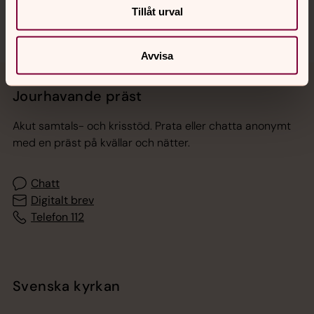
Tillåt urval
Avvisa
Jourhavande präst
Akut samtals- och krisstöd. Prata eller chatta anonymt
med en präst på kvällar och nätter.
Chatt
Digitalt brev
Telefon 112
Svenska kyrkan