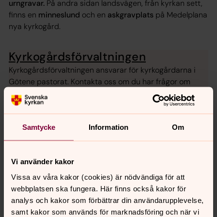
urngravar.
På andra sidan landsvägen, från kyrkan sett,
finns en
minneslund
och en
askgravplats
på Medelplana
nya kyrkogård.
Kyrkogårdsförvaltningen
Kyrkogårdsförvaltningen ansvarar för kyrkogårdarna i
Götene pastorat. Kontakta oss om du har frågor om
kyrkogård, begravning, gravplats, gravar, urnsättning,
minneslund, askgravplats, gravskick, gravstenssäkring,
gravsättningsformer mm
Samtycke
Information
Om
Vi använder kakor
Publicerad 15 februari 2016
Synpunkter eller frågor på sidans
Vissa av våra kakor (cookies) är nödvändiga för att
innehåll?
webbplatsen ska fungera. Här finns också kakor för
gotene.kgf@svenskakyrkan.se
analys och kakor som förbättrar din användarupplevelse,
samt kakor som används för marknadsföring och när vi