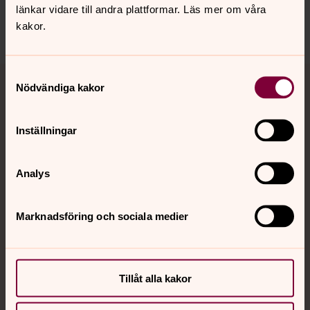
Dela
länkar vidare till andra plattformar. Läs mer om våra
kakor.
Tillbaka till toppen
Tillbaka till innehållet
Samtyckesval
Nödvändiga kakor
Inställningar
Kontakt
Analys
Kalender
Marknadsföring och sociala medier
Hitta snabbt
Tillåt alla kakor
Sociala kanaler