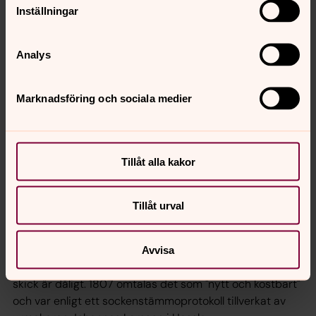
Inställningar
Analys
Marknadsföring och sociala medier
Tillåt alla kakor
Foto: Frida Gustafsson
Tillåt urval
I tornet förvaras ett tornur.
Avvisa
I tornet förvaras ett tornur. Många delar saknas och dess
skick är dåligt. 1807 omtalas det som "nytt och kostbart"
och var enligt ett sockenstämmoprotokoll tillverkat av