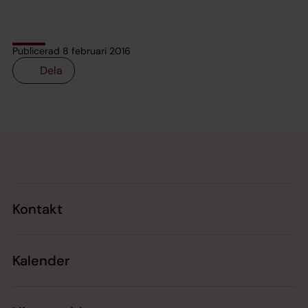
Publicerad 8 februari 2016
Dela
Tillbaka till toppen
Tillbaka till innehållet
Kontakt
Kalender