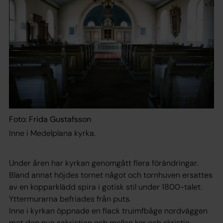
Foto: Frida Gustafsson
Inne i Medelplana kyrka.
Under åren har kyrkan genomgått flera förändringar.
Bland annat höjdes tornet något och tornhuven ersattes
av en kopparklädd spira i gotisk stil under 1800-talet.
Yttermurarna befriades från puts.
Inne i kyrkan öppnade en flack truimfbåge nordväggen
mot den nya sakristian och mellan kor och skristia