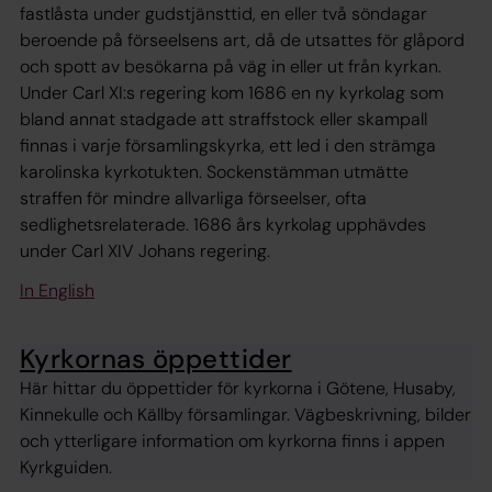
fastlåsta under gudstjänsttid, en eller två söndagar
beroende på förseelsens art, då de utsattes för glåpord
och spott av besökarna på väg in eller ut från kyrkan.
Under Carl XI:s regering kom 1686 en ny kyrkolag som
bland annat stadgade att straffstock eller skampall
finnas i varje församlingskyrka, ett led i den strämga
karolinska kyrkotukten. Sockenstämman utmätte
straffen för mindre allvarliga förseelser, ofta
sedlighetsrelaterade. 1686 års kyrkolag upphävdes
under Carl XIV Johans regering.
In English
Kyrkornas öppettider
Här hittar du öppettider för kyrkorna i Götene, Husaby,
Kinnekulle och Källby församlingar. Vägbeskrivning, bilder
och ytterligare information om kyrkorna finns i appen
Kyrkguiden.