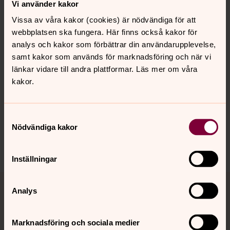
Vi använder kakor
Kyrkornas öppettider
Vissa av våra kakor (cookies) är nödvändiga för att
Här hittar du öppettider för kyrkorna i Götene, Husaby,
webbplatsen ska fungera. Här finns också kakor för
Kinnekulle och Källby församlingar. Vägbeskrivning, bilder
analys och kakor som förbättrar din användarupplevelse,
och ytterligare information om kyrkorna finns i appen
samt kakor som används för marknadsföring och när vi
Kyrkguiden.
länkar vidare till andra plattformar. Läs mer om våra
kakor.
Publicerad 8 februari 2016
Samtyckesval
Dela
Nödvändiga kakor
Inställningar
Tillbaka till toppen
Tillbaka till innehållet
Analys
Marknadsföring och sociala medier
Kontakt