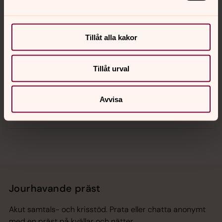
Kalender
Tillåt alla kakor
Tillåt urval
Hitta snabbt
Avvisa
Sociala kanaler
Jourhavande präst
Akut samtals- och krisstöd. Prata eller chatta anonymt
med en präst på kvällar och nätter.