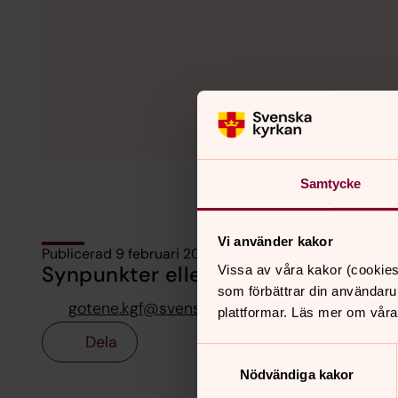
Samtycke
Vi använder kakor
Publicerad 9 februari 2016
Synpunkter eller frågor på sidans i
Vissa av våra kakor (cookies
som förbättrar din användaru
gotene.kgf@svenskakyrkan.se
plattformar. Läs mer om våra
Dela
Samtyckesval
Nödvändiga kakor