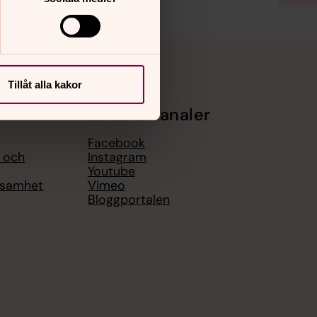
Tillåt alla kakor
Sociala kanaler
Facebook
l och
Instagram
Youtube
ksamhet
Vimeo
Bloggportalen