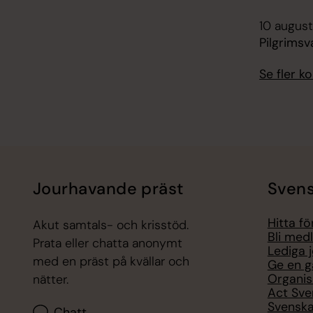
10 august
Pilgrimsv
Se fler 
Jourhavande präst
Svens
Hitta f
Akut samtals- och krisstöd.
Bli med
Prata eller chatta anonymt
Lediga 
med en präst på kvällar och
Ge en g
Organis
nätter.
Act Sve
Svenska
Chatt