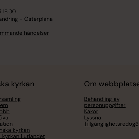
i 18.00
andring - Österplana
kommande händelser
ka kyrkan
Om webbplats
örsamling
Behandling av
lem
personuppgifter
jobb
Kakor
åva
Lyssna
ation
Tillgänglighetsredogö
nska kyrkan
 kyrkan i utlandet