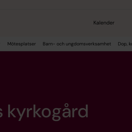
Kalender
r
Mötesplatser
Barn- och ungdomsverksamhet
Dop, k
 kyrkogård