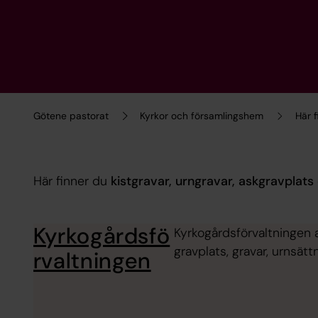
Götene pastorat
Kyrkor och församlingshem
Här f
Här finner du
kistgravar,
urngravar,
askgravplats
Kyrkogårdsfö
Kyrkogårdsförvaltningen 
gravplats, gravar, urnsät
rvaltningen