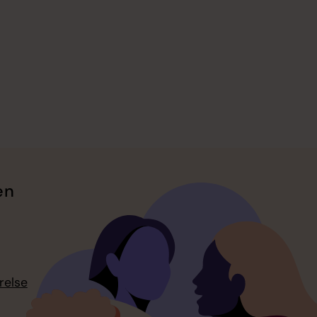
en
relse