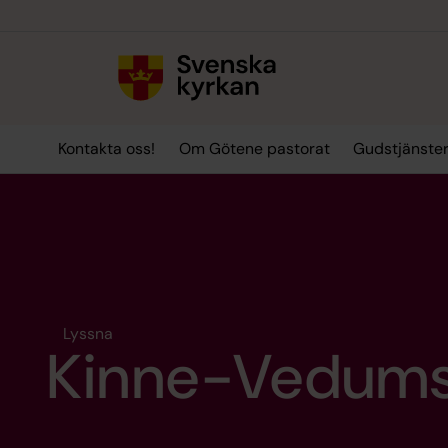
Till innehållet
Till undermeny
Kontakta oss!
Om Götene pastorat
Gudstjänste
Lyssna
Kinne-Vedums