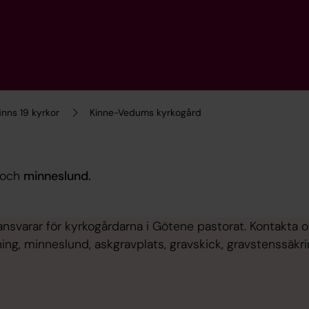
inns 19 kyrkor
Kinne-Vedums kyrkogård
och
minneslund.
ansvarar för kyrkogårdarna i Götene pastorat. Kontakta 
tning, minneslund, askgravplats, gravskick, gravstenssäk