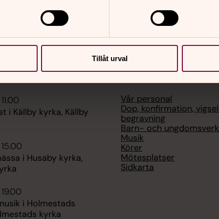
Tillåt urval
er
Hitta snabbt
Vår personal
 11.00
Dop, konfirmation, vigse
t i Källby kyrka, Källby
begravning
Barn- och ungdomsver
Musik
 15.00
Körer
Mötesplatser
ässa i Husaby kyrka,
Sidkarta
yrka
 19.00
usik i Holmestads
olmestads kyrka