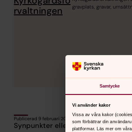
Kyrkogårdsfö
gravplats, gravar, urnsät
rvaltningen
Samtycke
Vi använder kakor
Vissa av våra kakor (cookies
Publicerad 9 februari 2016
som förbättrar din användaru
Synpunkter eller frågor på sidans i
plattformar. Läs mer om våra