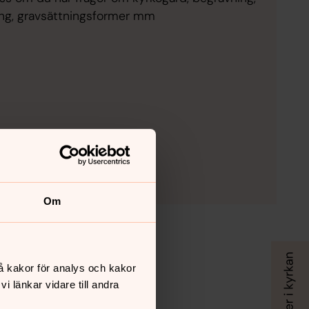
ring, gravsättningsformer mm
Om
å kakor för analys och kakor
 länkar vidare till andra