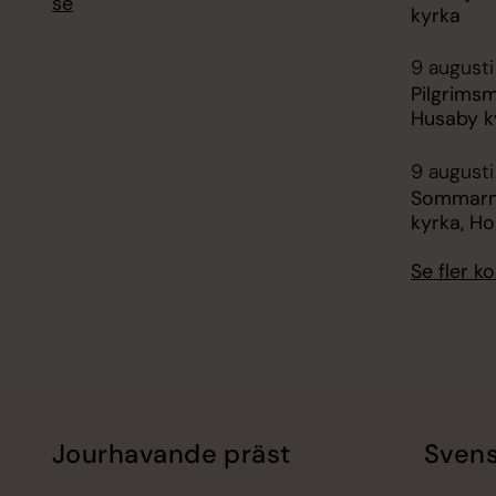
se
kyrka
9 augusti
Pilgrimsm
Husaby k
9 augusti
Sommarm
kyrka, H
Se fler 
Jourhavande präst
Svens