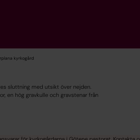
rplana kyrkogård
es sluttning med utsikt över nejden.
or, en hög gravkulle och gravstenar från
ansvarar för kyrkogårdarna i Götene pastorat. Kontakta 