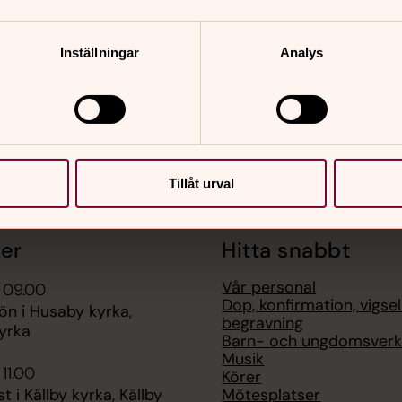
Inställningar
Analys
Tillåt urval
er
Hitta snabbt
Vår personal
 09.00
Dop, konfirmation, vigse
n i Husaby kyrka,
begravning
yrka
Barn- och ungdomsver
Musik
 11.00
Körer
Mötesplatser
t i Källby kyrka, Källby