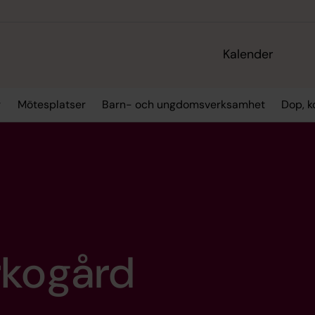
Kalender
r
Mötesplatser
Barn- och ungdomsverksamhet
Dop, k
rkogård