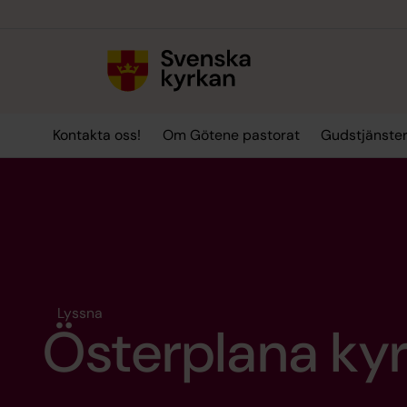
Till innehållet
Till undermeny
Kontakta oss!
Om Götene pastorat
Gudstjänste
Lyssna
Österplana ky