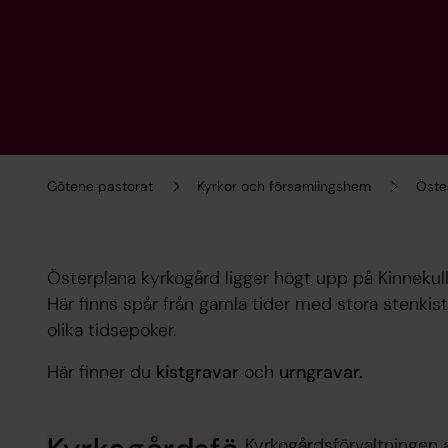
Götene pastorat
Kyrkor och församlingshem
Öste
Österplana kyrkogård ligger högt upp på Kinnekull
Här finns spår från gamla tider med stora stenkist
olika tidsepoker.
Här finner du
kistgravar
och
urngravar.
Kyrkogårdsförvaltningen 