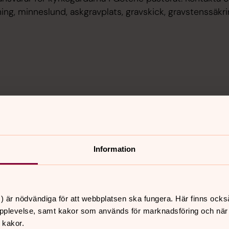
tning, minneslund, askgravplats, gravskick, gravstenssäk
Information
) är nödvändiga för att webbplatsen ska fungera. Här finns ocks
pplevelse, samt kakor som används för marknadsföring och när vi
nnehåll?
 kakor.