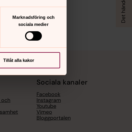
Marknadsföring och
sociala medier
Tillåt alla kakor
Sociala kanaler
Facebook
l och
Instagram
Youtube
ksamhet
Vimeo
Bloggportalen