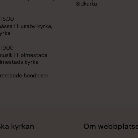
Sidkarta
 15.00
ässa i Husaby kyrka,
yrka
 19.00
usik i Holmestads
olmestads kyrka
kommande händelser
ka kyrkan
Om webbplats