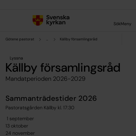
Till innehållet
Till undermeny
Sök
Meny
Götene pastorat
...
Källby församlingsråd
Lyssna
Källby församlingsråd
Mandatperioden 2026-2029
Sammanträdestider 2026
Pastoratsgården Källby kl. 17:30
1 september
13 oktober
24 november