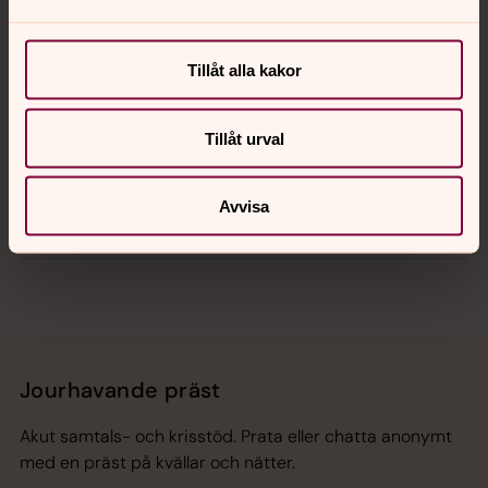
Kalender
Tillåt alla kakor
Hitta snabbt
Tillåt urval
Avvisa
Sociala kanaler
Jourhavande präst
Akut samtals- och krisstöd. Prata eller chatta anonymt
med en präst på kvällar och nätter.