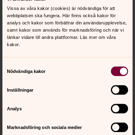
du är ideell medarbetare eller ledare.
Vissa av våra kakor (cookies) är nödvändiga för att
webbplatsen ska fungera. Här finns också kakor för
analys och kakor som förbättrar din användarupplevelse,
samt kakor som används för marknadsföring och när vi
Senast ändrad 18 juni 2026
länkar vidare till andra plattformar. Läs mer om våra
Synpunkter eller frågor på sidans
kakor.
innehåll?
gotene.pastorat@svenskakyrkan.se
Samtyckesval
Dela
Nödvändiga kakor
Inställningar
Tillbaka till toppen
Tillbaka till innehållet
Analys
Kontakt
Marknadsföring och sociala medier