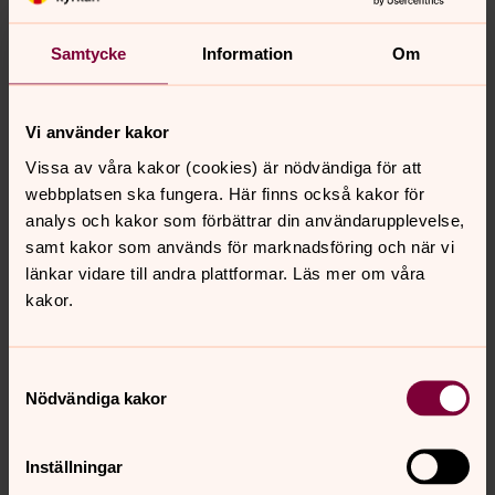
Övriga deltagare
Samtycke
Information
Om
Emanuel Carlsson, kyrkoherde
Anita Nilsson Ingvarsdotter, komminister
Vi använder kakor
Vissa av våra kakor (cookies) är nödvändiga för att
webbplatsen ska fungera. Här finns också kakor för
GDPR: Ideella medarbetare och
analys och kakor som förbättrar din användarupplevelse,
ledare
samt kakor som används för marknadsföring och när vi
Information om hur vi hanterar dina personuppgifter om
länkar vidare till andra plattformar. Läs mer om våra
du är ideell medarbetare eller ledare.
kakor.
Samtyckesval
Senast ändrad 22 april 2026
Nödvändiga kakor
Synpunkter eller frågor på sidans
innehåll?
Inställningar
gotene.pastorat@svenskakyrkan.se