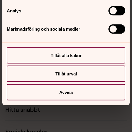
Dela
Analys
Marknadsföring och sociala medier
Tillbaka till toppen
Tillbaka till innehållet
Tillåt alla kakor
Kontakt
Tillåt urval
Kalender
Avvisa
Hitta snabbt
Sociala kanaler