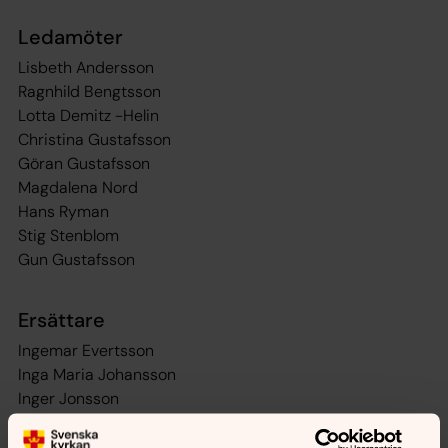
Ledamöter
Lisbeth Andersson
Ragnhild Bengtsson
Lotta Demitz -Helin
Christina Gustafsson
Göran Gustafsson
Magdalena Nord
Hans Ryman
Stig Stenblom
Gun Gustafsson
Ersättare
Ingemar Evertsson
Inga Maria Johansson
Inger Jonsson
Margita Stenblom