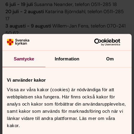
6 juli - 19 juli
Susanna Neander, telefon 0511-285 18
20 juli - 2 augusti
Katarina Björndahl, telefon 0511-285
17
3 augusti - 9 augusti
Willem-Jan Fens, telefon 070-241
50 62
.......................................................................................................................................
Samtycke
Information
Om
Växelns ordinarie öppettider
Måndag
kl. 09:00-15:00 Lunchstängt kl. 12:00-13:00
Tisdag
kl. 09:00-15:00 Lunchstängt kl. 12:00-13:00
Vi använder kakor
Onsdag - stängt
Vissa av våra kakor (cookies) är nödvändiga för att
Torsdag
kl. 09:00-15:00 Lunchstängt kl. 12:00-13:00
webbplatsen ska fungera. Här finns också kakor för
Fredag - stängt
analys och kakor som förbättrar din användarupplevelse,
Lördag - stängt
samt kakor som används för marknadsföring och när vi
Söndag - stängt
länkar vidare till andra plattformar. Läs mer om våra
kakor.