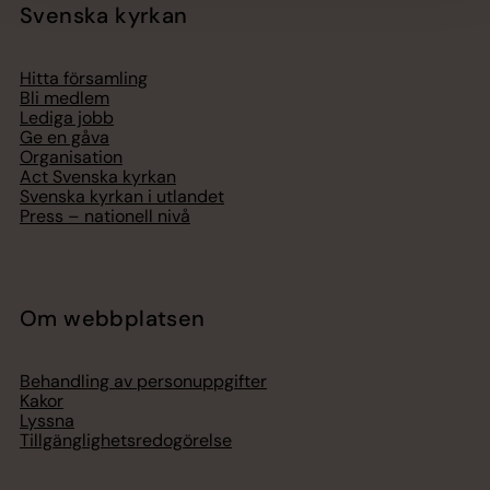
Svenska kyrkan
Hitta församling
Bli medlem
Lediga jobb
Ge en gåva
Organisation
Act Svenska kyrkan
Svenska kyrkan i utlandet
Press – nationell nivå
Om webbplatsen
Behandling av personuppgifter
Kakor
Lyssna
Tillgänglighetsredogörelse