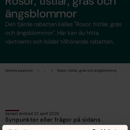
Rosor, tistlar, gräs och
ängsblommor
Den fjärde rabatten kallas "Rosor, tistlar, gräs
och ängsblommor". Här kan du hitta
växtnamn och bilder tillhörande rabatten.
Götene pastorat
...
Rosor, tistlar, gräs och ängsblommor
Senast ändrad 22 april 2026
Synpunkter eller frågor på sidans
innehåll?