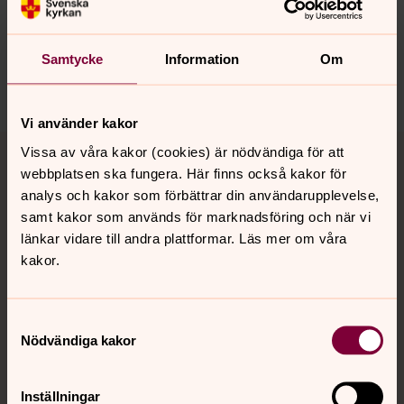
gotene.pastorat@svenskakyrkan.se
Dela
Samtycke
Information
Om
Vi använder kakor
Tillbaka till toppen
Tillbaka till innehållet
Vissa av våra kakor (cookies) är nödvändiga för att
webbplatsen ska fungera. Här finns också kakor för
analys och kakor som förbättrar din användarupplevelse,
samt kakor som används för marknadsföring och när vi
Kontakt
länkar vidare till andra plattformar. Läs mer om våra
kakor.
Kalender
Samtyckesval
Nödvändiga kakor
Hitta snabbt
Inställningar