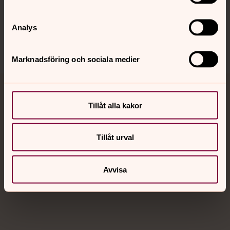
Sociala kanaler
Analys
Marknadsföring och sociala medier
Jourhavande präst
Tillåt alla kakor
Akut samtals- och krisstöd. Prata eller chatta anonymt
med en präst på kvällar och nätter.
Tillåt urval
Chatt
Avvisa
Digitalt brev
Telefon 112