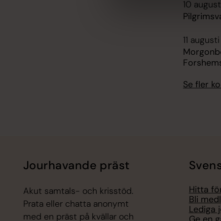
10 august
Pilgrimsv
11 august
Morgonbö
Forshems
Se fler 
Jourhavande präst
Svens
Hitta f
Akut samtals- och krisstöd.
Bli med
Prata eller chatta anonymt
Lediga 
med en präst på kvällar och
Ge en g