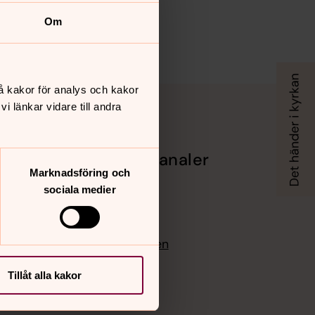
Om
å kakor för analys och kakor
 länkar vidare till andra
Sociala kanaler
Marknadsföring och
Facebook
sociala medier
l och
Instagram
Youtube
ksamhet
Vimeo
Bloggportalen
Tillåt alla kakor