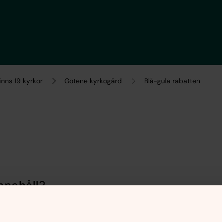
inns 19 kyrkor
Götene kyrkogård
Blå-gula rabatten
nnehåll?