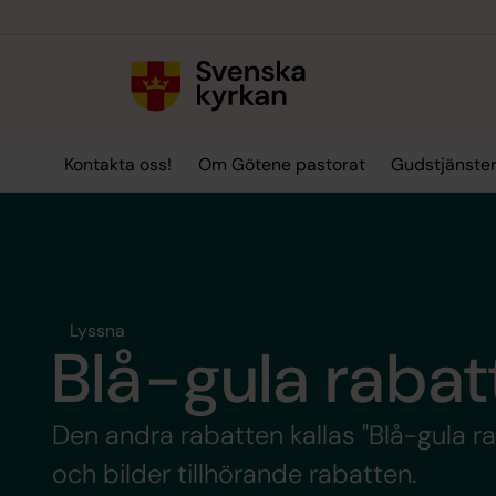
Till innehållet
Till undermeny
Kontakta oss!
Om Götene pastorat
Gudstjänste
Lyssna
Blå-gula rabat
Den andra rabatten kallas "Blå-gula r
och bilder tillhörande rabatten.