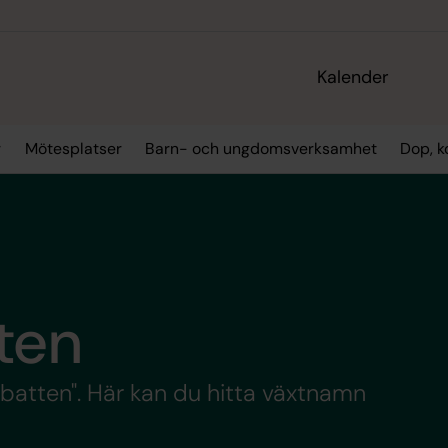
Kalender
r
Mötesplatser
Barn- och ungdomsverksamhet
Dop, k
ten
abatten". Här kan du hitta växtnamn