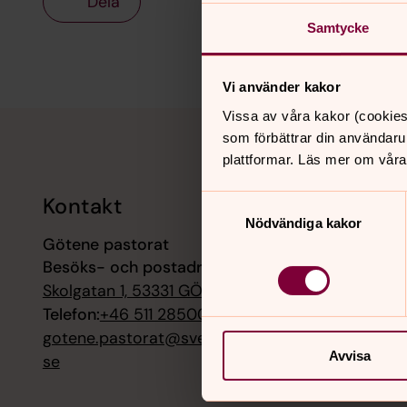
Dela
Samtycke
Vi använder kakor
Tillbaka till toppen
Tillbaka till innehållet
Vissa av våra kakor (cookies
som förbättrar din användaru
plattformar. Läs mer om våra
Kontakt
Kalend
Samtyckesval
Nödvändiga kakor
Götene pastorat
9 augusti
Besöks- och postadress:
Pilgrimsm
Husaby k
Skolgatan 1, 53331 GÖTENE
Telefon:
+46 511 28500
9 augusti
gotene.pastorat@svenskakyrkan.
Sommarm
Avvisa
se
kyrka, H