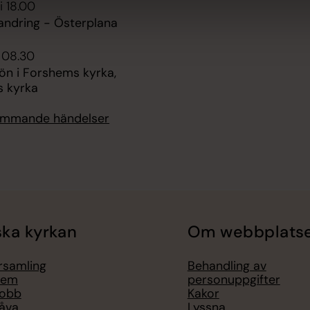
i 18.00
andring - Österplana
i 08.30
n i Forshems kyrka,
 kyrka
kommande händelser
ka kyrkan
Om webbplats
örsamling
Behandling av
lem
personuppgifter
jobb
Kakor
åva
Lyssna