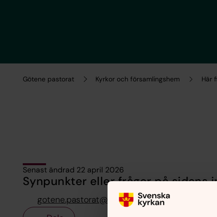
Götene pastorat
Kyrkor och församlingshem
Här f
Senast ändrad 22 april 2026
Synpunkter eller frågor på sidans i
gotene.pastorat@svenskakyrkan.se