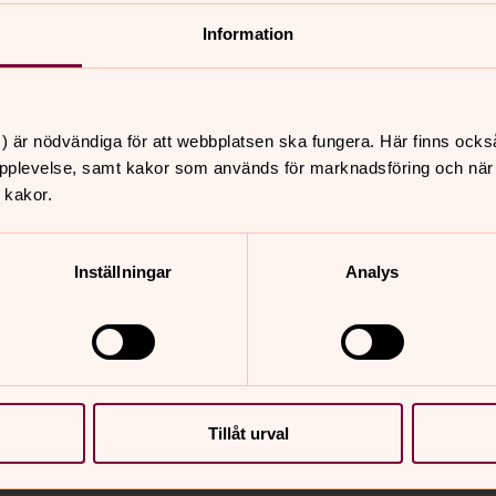
Information
) är nödvändiga för att webbplatsen ska fungera. Här finns ocks
pplevelse, samt kakor som används för marknadsföring och när vi
 kakor.
er
Hitta snabbt
Inställningar
Analys
Vår personal
 15.00
Dop, konfirmation, vigse
ässa i Husaby kyrka,
begravning
yrka
Barn- och ungdomsver
Musik
 19.00
Körer
Mötesplatser
usik i Holmestads
Tillåt urval
Sidkarta
olmestads kyrka