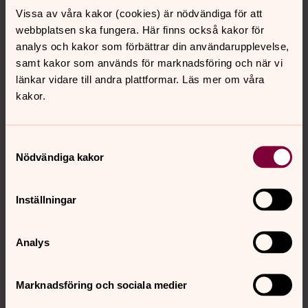
Dataskyddsförordning. Om du begär ut en stor mängd
Vissa av våra kakor (cookies) är nödvändiga för att
handlingar som innehåller känsliga personuppgifter kan
webbplatsen ska fungera. Här finns också kakor för
begäran dock komma att avslås med hänsyn till
analys och kakor som förbättrar din användarupplevelse,
Dataskyddsförordningens regler om när och hur känsliga
samt kakor som används för marknadsföring och när vi
personuppgifter får behandlas. Detta på grund av en
länkar vidare till andra plattformar. Läs mer om våra
ändring i Tryckfrihetsförordningen (1 kap. 13 §) som
kakor.
började gälla i januari 2019.
Vilka rättigheter har du?
Samtyckesval
Nödvändiga kakor
Götene pastorat ansvarar för hanteringen av dina
personuppgifter. För information om dina rättigheter
enligt Dataskyddsförordningen,
se startsidan för denna
Inställningar
integritetspolicy
. Där hittar du även kontaktuppgifter till
oss och vårt Dataskyddsombud.
Analys
GDPR
Marknadsföring och sociala medier
Så behandlar Svenska kyrkan Götene pastorat
personuppgifter