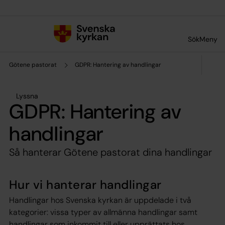
Till innehållet
Till undermeny
Sök
Meny
Götene pastorat
GDPR: Hantering av handlingar
Lyssna
GDPR: Hantering av
handlingar
Så hanterar Götene pastorat dina handlingar
Hur vi hanterar handlingar
Handlingar hos Svenska kyrkan är uppdelade i två
kategorier: vissa typer av allmänna handlingar samt
handlingar som inkommit till eller upprättats hos