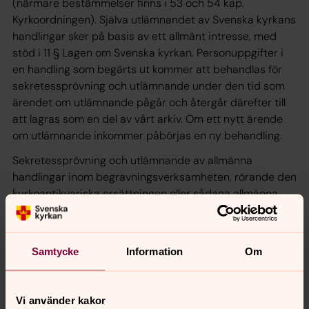
(närmare bestämmelser finns i 53 och 54 kap.
Kyrkoordningen). Själva utlämnandet av Svenska kyrkans
handlingar sker på basis av ett allmänt intresse, med
stöd i 11 § Lagen om Svenska kyrkan. Personuppgifter i
en handling som begärts ut kommer att behandlas för
sekretessprövning och utlämnande under den tid som
ärendet om utlämnande pågår och återgår därefter till
att lagras som en del av vårt arkiv. Om ett nytt ärende
om utlämnande inkommer påbörjas en ny behandling.
Sekretessprövning och utlämnande av allmänna
handlingar inom begravningsverksamheten, rörande den
kyrkoantikvariska ersättningen eller sådana allmänna
handlingar som inkom till eller upprättades hos Svenska
kyrkan innan år 2000 omfattas vanligtvis inte av
Dataskyddsförordningen, eftersom sådan hantering
Samtycke
Information
Om
regleras av Tryckfrihetsförordningen och därmed faller
under undantaget i 1 kap. 7 § Lagen (2018:218) med
kompletterande bestämmelser till EU:s
Vi använder kakor