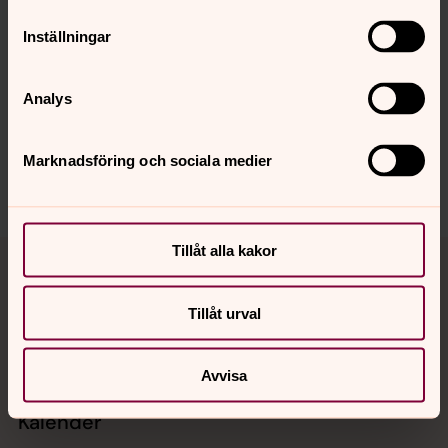
Senast ändrad 22 april 2026
Inställningar
Synpunkter eller frågor på sidans
innehåll?
Analys
gotene.pastorat@svenskakyrkan.se
Dela
Marknadsföring och sociala medier
Tillbaka till toppen
Tillbaka till innehållet
Tillåt alla kakor
Tillåt urval
Kontakt
Avvisa
Kalender