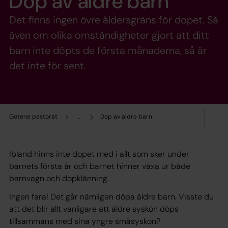
Dop av äldre barn
Det finns ingen övre åldersgräns för dopet. Så
även om olika omständigheter gjort att ditt
barn inte döpts de första månaderna, så är
det inte för sent.
Götene pastorat
...
Dop av äldre barn
Ibland hinns inte dopet med i allt som sker under
barnets första år och barnet hinner växa ur både
barnvagn och dopklänning.
Ingen fara! Det går nämligen döpa äldre barn. Visste du
att det blir allt vanligare att äldre syskon döps
tillsammans med sina yngre småsyskon?