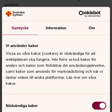
gudmor.
*Faddern är oftast någon som står familjen nära och kan
fungera som en extra vuxen i barnets liv, ett stöd och en
förebild. En fadder ska helst vara döpt, är de inte det
Samtycke
Information
Om
kan de också bli döpta om de vill.
Från 12 års ålder krävs att barnet självt ger sitt samtycke
Vi använder kakor
till dopet.
Vissa av våra kakor (cookies) är nödvändiga för att
webbplatsen ska fungera. Här finns också kakor för
Dopet är kostnadsfritt
analys och kakor som förbättrar din användarupplevelse,
Dopet är alltid kostnadsfritt. Präst, kyrkomusiker,
samt kakor som används för marknadsföring och när vi
vaktmästare och kyrka ingår när du bokar dop. Du har
länkar vidare till andra plattformar. Läs mer om våra
dessutom möjlighet att hyra ett av våra församlingshem
kakor.
för efterföljande dopfest.
Här finns vanliga frågor och svar kring dopet
Samtyckesval
Nödvändiga kakor