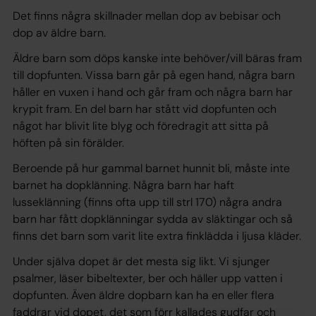
Det finns några skillnader mellan dop av bebisar och
dop av äldre barn.
Äldre barn som döps kanske inte behöver/vill bäras fram
till dopfunten. Vissa barn går på egen hand, några barn
håller en vuxen i hand och går fram och några barn har
krypit fram. En del barn har stått vid dopfunten och
något har blivit lite blyg och föredragit att sitta på
höften på sin förälder.
Beroende på hur gammal barnet hunnit bli, måste inte
barnet ha dopklänning. Några barn har haft
lusseklänning (finns ofta upp till strl 170) några andra
barn har fått dopklänningar sydda av släktingar och så
finns det barn som varit lite extra finklädda i ljusa kläder.
Under själva dopet är det mesta sig likt. Vi sjunger
psalmer, läser bibeltexter, ber och häller upp vatten i
dopfunten. Även äldre dopbarn kan ha en eller flera
faddrar vid dopet, det som förr kallades gudfar och