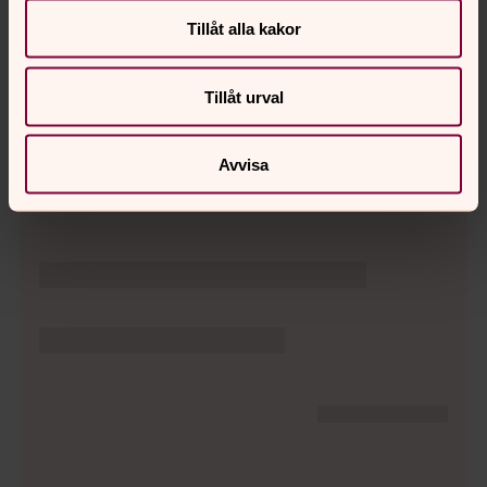
Där människor möts kan det som inte får ske ändå ske.
Tillåt alla kakor
Svenska kyrkan vill ta sitt ansvar för detta, dels genom
förebyggande arbete och dels genom att stödja den
som har blivit utsatt för övergrepp.
Tillåt urval
Avvisa
Dagens bibelord