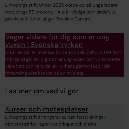
Linköpings stift. Under 2025 ökade också unga ledare
med drygt 56 procent. - Alla är viktiga och värdefulla,
precis som de är, säger Theoline Carrum.
Vägar vidare för dig som är ung
vuxen i Svenska kyrkan
Du är en del av Svenska kyrkan och du behövs. Det finns
många vägar för dig som är ung vuxen och vill fortsätta
växa i tro och vara del av kyrkans gemenskap i din
församling eller kanske på en ny plats.
Läs mer om vad vi gör
Kurser och mötesplatser
Linköpings stift arrangerar kurser, fortbildningar,
nätverksträffar, läger, vandringar och andra