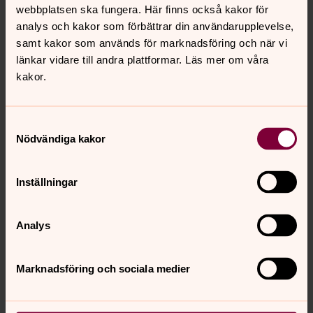
webbplatsen ska fungera. Här finns också kakor för
analys och kakor som förbättrar din användarupplevelse,
Samtalsstöd
samt kakor som används för marknadsföring och när vi
länkar vidare till andra plattformar. Läs mer om våra
Jourhavande präst
kakor.
Du kan få akut samtals- och krisstöd kvällar och nätter kl
21–06. Ring 112 och fråga efter en jourhavande präst. Du
Samtyckesval
kan också chatta med eller skriva ett digitalt brev till en
Nödvändiga kakor
jourhavande präst.
Inställningar
Palveleva puhelin
I Sverigefinska telefonjouren kan du prata finska, chatta
Analys
eller skriva ett digitalt brev. Ruotsin kirkon keskusteluapu
ja kriisipuhelin. Voit soittaa, lähettää nettikirjeen tai
chattailla päivystäjän kanssa luottamuksellisesti.
Marknadsföring och sociala medier
Sexuella övergrepp i kyrkan