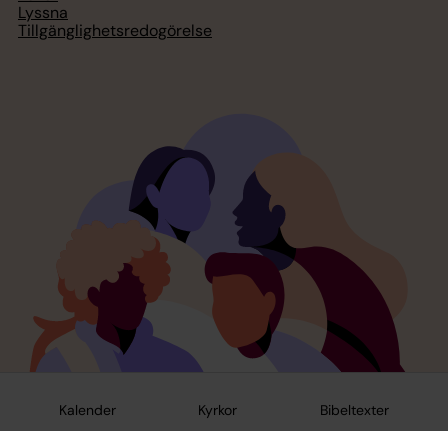
Lyssna
Tillgänglighetsredogörelse
Kalender
Kyrkor
Bibeltexter