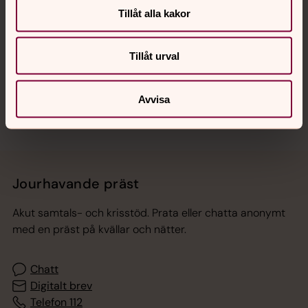
Tillåt alla kakor
Hitta snabbt
Tillåt urval
Sociala kanaler
Avvisa
Jourhavande präst
Akut samtals- och krisstöd. Prata eller chatta anonymt
med en präst på kvällar och nätter.
Chatt
Digitalt brev
Telefon 112