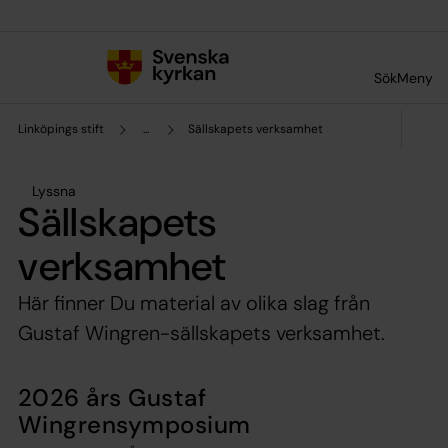
Till innehållet
Till undermeny
Sök
Meny
Linköpings stift
...
Sällskapets verksamhet
Lyssna
Sällskapets
verksamhet
Här finner Du material av olika slag från
Gustaf Wingren-sällskapets verksamhet.
2026 års Gustaf
Wingrensymposium