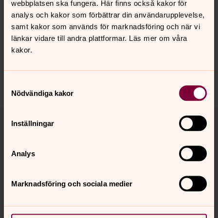
webbplatsen ska fungera. Här finns också kakor för
Senast ändrad 12 juni 2026
analys och kakor som förbättrar din användarupplevelse,
Synpunkter eller frågor på sidans
samt kakor som används för marknadsföring och när vi
innehåll?
länkar vidare till andra plattformar. Läs mer om våra
linkopingsstift@svenskakyrkan.se
kakor.
Dela
Samtyckesval
Nödvändiga kakor
Tillbaka till toppen
Tillbaka till innehållet
Inställningar
Analys
Kontakt
Marknadsföring och sociala medier
Kalender