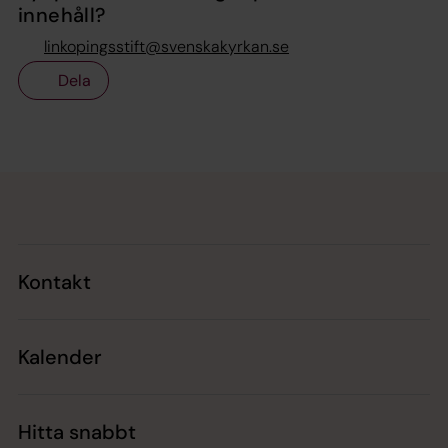
innehåll?
linkopingsstift@svenskakyrkan.se
Dela
Tillbaka till toppen
Tillbaka till innehållet
Kontakt
Kalender
Hitta snabbt