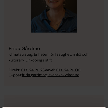
Frida Gårdmo
Klimatstrateg, Enheten för fastighet, miljö och
kulturarv, Linköpings stift
Direkt:
013-24 26 23
Växel:
013-24 26 00
frida.gardmo@svenskakyrkan.se
E-post: