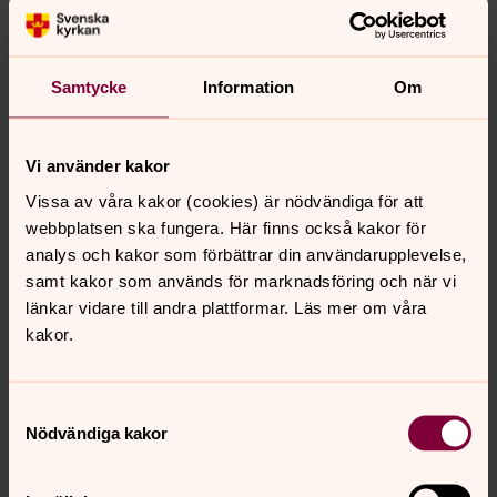
Samtycke
Information
Om
Vi använder kakor
Vissa av våra kakor (cookies) är nödvändiga för att
webbplatsen ska fungera. Här finns också kakor för
analys och kakor som förbättrar din användarupplevelse,
samt kakor som används för marknadsföring och när vi
länkar vidare till andra plattformar. Läs mer om våra
kakor.
Sara Adolfsson
Samordnare begravningsverksamhet, Enheten för
fastighet, miljö och kulturarv, Linköpings stift
Samtyckesval
Nödvändiga kakor
Direkt:
013-24 26 20
Mobil:
073-0222620
sara.adolfsson@svenskakyrkan.se
E-post: