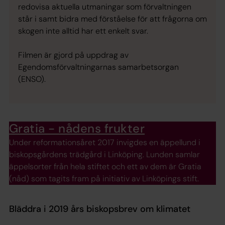
redovisa aktuella utmaningar som förvaltningen
står i samt bidra med förståelse för att frågorna om
skogen inte alltid har ett enkelt svar.
Filmen är gjord på uppdrag av
Egendomsförvaltningarnas samarbetsorgan
(ENSO).
Gratia - nådens frukter
Under reformationsåret 2017 invigdes en äppellund i
biskopsgårdens trädgård i Linköping. Lunden samlar
äppelsorter från hela stiftet och ett av dem är Gratia
(nåd) som tagits fram på initiativ av Linköpings stift.
Bläddra i 2019 års biskopsbrev om klimatet