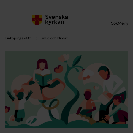
Till innehållet
Till undermeny
Sök
Meny
Linköpings stift
Miljö och klimat