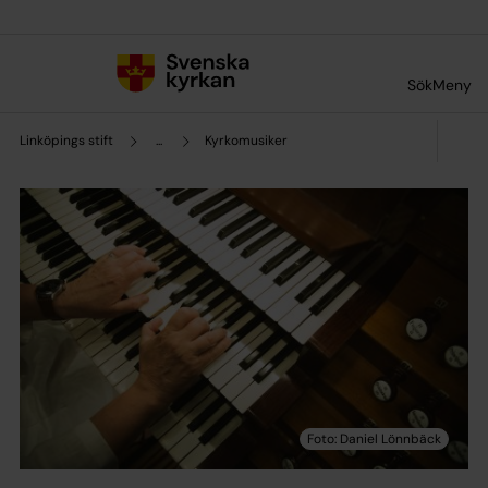
Till innehållet
Till undermeny
Sök
Meny
Linköpings stift
...
Kyrkomusiker