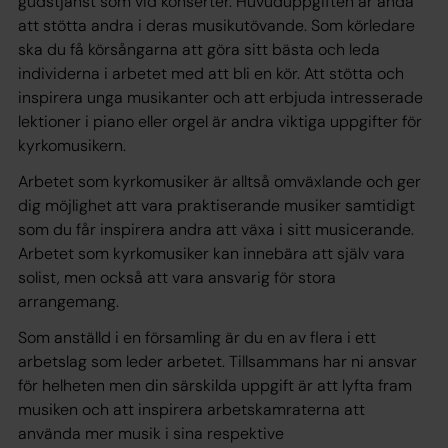
gudstjänst som vid konserter. Huvuduppgiften är ändå
att stötta andra i deras musikutövande. Som körledare
ska du få körsångarna att göra sitt bästa och leda
individerna i arbetet med att bli en kör. Att stötta och
inspirera unga musikanter och att erbjuda intresserade
lektioner i piano eller orgel är andra viktiga uppgifter för
kyrkomusikern.
Arbetet som kyrkomusiker är alltså omväxlande och ger
dig möjlighet att vara praktiserande musiker samtidigt
som du får inspirera andra att växa i sitt musicerande.
Arbetet som kyrkomusiker kan innebära att själv vara
solist, men också att vara ansvarig för stora
arrangemang.
Som anställd i en församling är du en av flera i ett
arbetslag som leder arbetet. Tillsammans har ni ansvar
för helheten men din särskilda uppgift är att lyfta fram
musiken och att inspirera arbetskamraterna att
använda mer musik i sina respektive