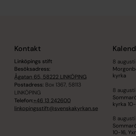
Tillbaka till toppen
Tillbaka till innehållet
Kontakt
Kalend
Linköpings stift
8 augusti
Besöksadress:
Morgonbö
kyrka
Ågatan 65, 58222 LINKÖPING
Postadress:
Box 1367, 58113
8 augusti
LINKÖPING
Sommaröp
Telefon:
+46 13 242600
kyrka 10-
linkopingsstift@svenskakyrkan.se
8 augusti
Sommaröp
10-16, Y