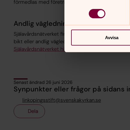
förmedlas med företrädare för annan tro.
Andlig vägledning - för dig som är a
Själavårdsnätverket finns för dig som är anställd 
Avvisa
bikt eller andlig vägledning i ditt eget liv.
Själavårdsnätverket hittar du på Svenska kyrkans i
Senast ändrad 26 juni 2026
Synpunkter eller frågor på sidans i
linkopingsstift@svenskakyrkan.se
Dela