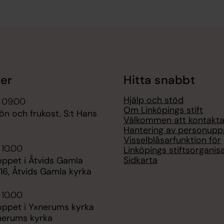
er
Hitta snabbt
Hjälp och stöd
 09.00
Om Linköpings stift
n och frukost, S:t Hans
Välkommen att kontakta
Hantering av personuppg
Visselblåsarfunktion för
 10.00
Linköpings stiftsorganis
Sidkarta
pet i Åtvids Gamla
16, Åtvids Gamla kyrka
 10.00
pet i Yxnerums kyrka
xnerums kyrka