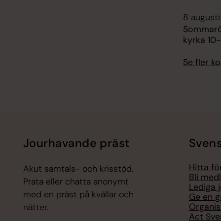
8 augusti
Sommaröp
kyrka 10-
Se fler 
Jourhavande präst
Svens
Hitta f
Akut samtals- och krisstöd.
Bli med
Prata eller chatta anonymt
Lediga 
med en präst på kvällar och
Ge en g
Organis
nätter.
Act Sve