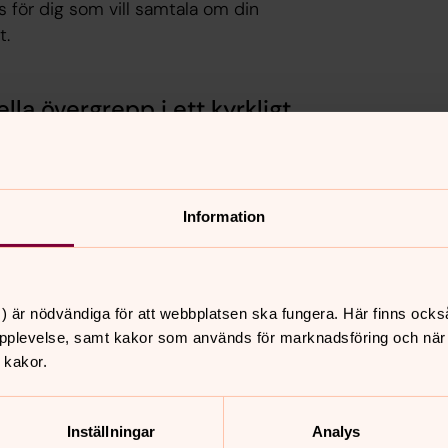
s för dig som vill samtala om din
t.
lla övergrepp i ett kyrkligt
ergrepp. Inom kyrkan finns ett nätverk
ger stöd till egna beslut och förmedlar
Information
ergrepp
) är nödvändiga för att webbplatsen ska fungera. Här finns ocks
pplevelse, samt kakor som används för marknadsföring och när vi
 kakor.
vården. Här erbjuds samtal, stöd i
ska kyrkans präster och diakoner
 kyrkor och samfund. Kontakter
Inställningar
Analys