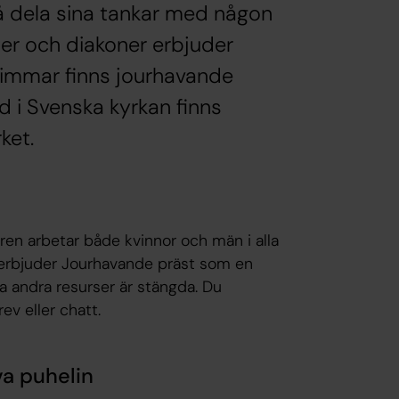
å dela sina tankar med någon
ter och diakoner erbjuder
 timmar finns jourhavande
ld i Svenska kyrkan finns
ket.
uren arbetar både kvinnor och män i alla
n erbjuder Jourhavande präst som en
 andra resurser är stängda. Du
ev eller chatt.
va puhelin