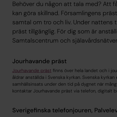
Behöver du någon att tala med? Att f
kan göra skillnad. Församlingens präs
samtal om tro och liv. Under nattens
präst tillgänglig. För dig som är anstäl
Samtalscentrum och själavårdsnätver
Jourhavande präst
Jourhavande präst
finns över hela landet och i jo
åldrar anställda i Svenska kyrkan. Svenska kyrka
samhällsinsats under den tid på dygnet när många
kontaktar Jourhavande präst via telefon, digitalt br
Sverigefinska telefonjouren, Palvele