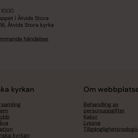
 10.00
pet i Åtvids Stora
16, Åtvids Stora kyrka
kommande händelser
ka kyrkan
Om webbplats
örsamling
Behandling av
lem
personuppgifter
jobb
Kakor
åva
Lyssna
ation
Tillgänglighetsredogö
nska kyrkan