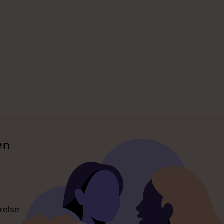
en
relse