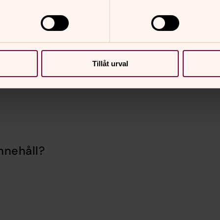
nställd
i Svenska kyrkan och behöver själavård,
Tillåt urval
ntranät Kornet.
nnehåll?